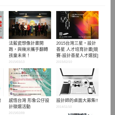
法藍瓷想像計畫開
2015台灣三星・設計
跑，與幾米攜手翻轉
善星 人才培育計畫[競
孩童未來！
賽-設計善星人才選拔]
2015/03/13
2015/02/10
跨
感悟台灣 形象公仔設
設計師的桌面大募集!!
計徵選活動
2014/11/10
2015/02/09