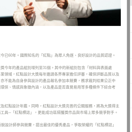
今已60年。國際知名的「紅點」為眾人角逐、良好設計的品質認證。
獎今年的產品組別增列至31個。其中的新組別包含「材料與表面處
專業領域，紅點設計大獎每年邀請各界專家擔任評審，確保評斷品質以及
，亦不能為自身參與設計的產品報名參加本競賽，務求裁判結果公正中
續環保、情感與象徵內涵，以及產品是否直覺易用等多種條件下綜合考
覽及紅點設計年鑑。同時，紅點設計大獎完善的公關服務，將為大獎得主
銷工具─「紅點標誌」，更能成功區隔獲獎作品與市場上眾多競爭對手。
與新銳設計師參與競賽，提出最佳的優秀產品，爭取榮耀的「紅點標誌」