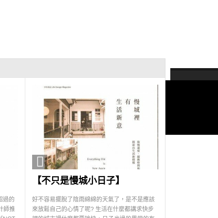
【不只是慢城小日子】
紹過的
好不容易擺脫了陰雨綿綿的天氣了，是不是應該
計師推
來放鬆自己的心情了呢? 生活在什麼都講求快步