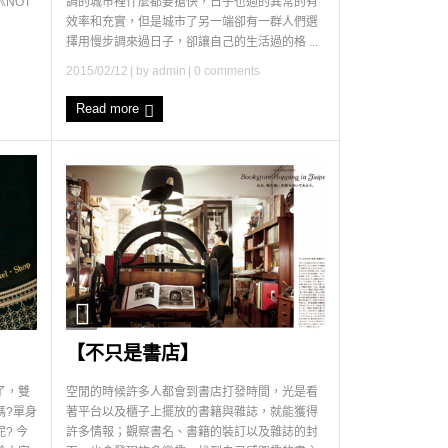
NOT
調的城市裡什麼都要搶快，日子也過的異常的有
效率和充實，但是城市了另一端卻有一群人們選
擇用慢步調來過日子，卻讓自己的生活過的格 ...
2015/02/12
| by
admin
|
0 comments
Read more
【不只是書店】
了，雙
空閒的時候許多人都會到書店打發時間，光是看
嗎?單身
著平台以及櫃子上擺放的書籍與雜誌，就能獲得
? 今
許多情報；觀察書名、書籍的裝訂以及雜誌的封