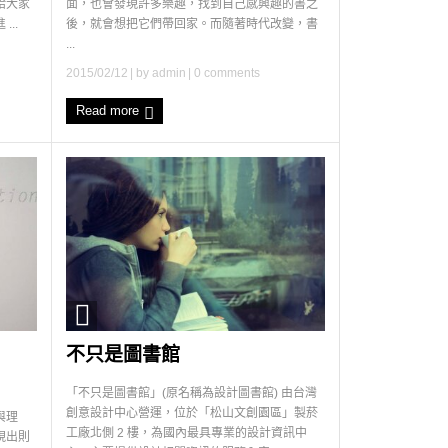
給大家
面，也會發現許多樂趣，找到自己感興趣的書之
..
後，就會想把它們帶回家。而隨著時代改變，書
...
2015/02/12
| by
admin
|
0 comments
Read more
不只是圖書館
「不只是圖書館」(原名稱為設計圖書館) 由台灣
創意設計中心營運，位於「松山文創園區」製菸
與理
工廠北側 2 樓，為國內最具專業的設計資訊中
現出則