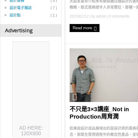
設計競賽
( 5 )
天館家要來介紹本有關餐廳店舖設計的書
瞧瞧，歐式風格總令人非常嚮往，那種一進 .
設計電子雜誌
( 7 )
設計點
( 1 )
2015/02/12
| by
admin
|
0 comments
Read more
Advertising
不只是3×3講座_Not in
Production周育潤
AD HERE:
如果說設計成品展現出的是設計師的風格
120X600
念，那麼在發想過程中的概念性產品，呈