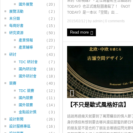
崇的《新視線》，定位為藝術生活雜誌的《
國外展覽
( 20 )
TODAY》也正式進駐圖書館了！ 《NOT
展覽活動
( 2 )
TODAY》是一本以「空間」出 ...
未分類
( 2 )
2015/02/12
| by
admin
|
0 comments
每周好書
( 15 )
Read more
研究資源
( 50 )
產業情報
( 23 )
產業輔導
( 27 )
研討
( 43 )
TDC 研討會
( 7 )
國內研討會
( 18 )
國外研討會
( 18 )
競賽
( 40 )
TDC 競賽
( 12 )
國內競賽
( 11 )
【不只是歐式風格好店】
國外競賽
( 14 )
金點設計獎
( 3 )
話說再過幾天就要到了萬眾矚目的情人節
設計新聞
( 26 )
身的情侶有想到要去哪共渡這甜蜜的節日
設計服務專區
( 16 )
的朋友是不是也約了朋友去哪過這閃光節呢