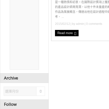
是一種熱情和初衷。在國際設計獎項上獲
的產品設計師周育潤，以他十件未量產的
作品為策展概念，傳達出他在設計過程中
考、 ...
2015/02/12
| by
admin
|
0 comments
Read more
Archive
Follow