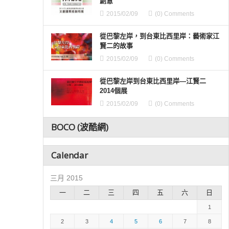
創意
2015/02/09
(0) Comments
從巴黎左岸，到台東比西里岸：藝術家江
賢二的故事
2015/02/09
(0) Comments
從巴黎左岸到台東比西里岸—江賢二
2014個展
2015/02/09
(0) Comments
BOCO (波酷網)
Calendar
三月 2015
一
二
三
四
五
六
日
1
2
3
4
5
6
7
8