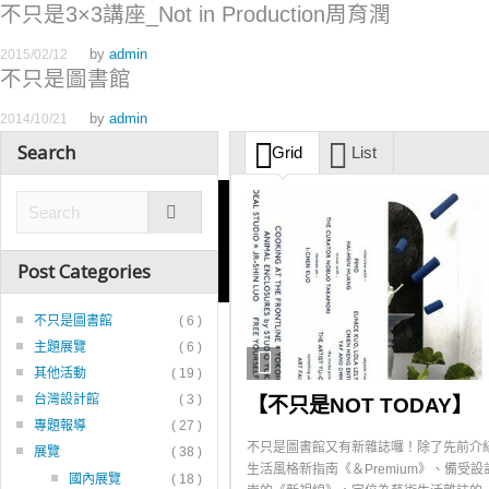
不只是3×3講座_Not in Production周育潤
by
admin
2015/02/12
不只是圖書館
by
admin
2014/10/21
Search
Grid
List
Post Categories
不只是圖書館
( 6 )
主題展覽
( 6 )
其他活動
( 19 )
台灣設計館
( 3 )
【不只是NOT TODAY】
專題報導
( 27 )
不只是圖書館又有新雜誌囉！除了先前介
展覽
( 38 )
生活風格新指南《＆Premium》、備受設
國內展覽
( 18 )