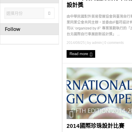
設計獎
由中華民國對外貿易發展協會與臺灣自行
業同業公會共同主辦，並委由iF藝符設計
Follow
司以 ‘organized by iF’ 專案策劃執行的「
台北國際自行車展創新設計獎」 ...
2014/08/25
| by
admin
|
0 comments
Read more
2014國際珍珠設計比賽