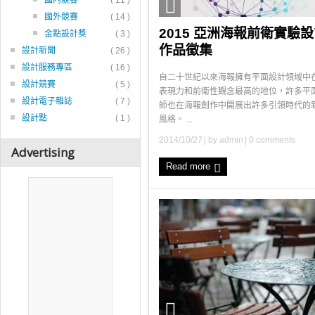
國內競賽
( 11 )
國外競賽
( 14 )
2015 亞洲海報前衛實驗
金點設計獎
( 3 )
作品徵集
設計新聞
( 26 )
設計服務專區
( 16 )
自二十世紀以來海報擁有平面設計領域中
設計競賽
( 5 )
表現力和前衛性觀念最高的地位，許多平
設計電子雜誌
( 7 )
師也在海報創作中開展出許多引領時代的
設計點
( 1 )
風格。 ...
2014/10/27
| by
admin
|
0 comments
Advertising
Read more