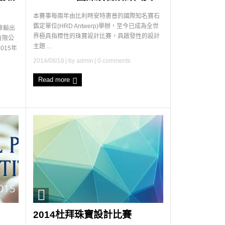
本賽事每兩年由比利時安特惠普的國際知名寶石
鑑定單位(HRD Antwerp)舉辦，至今已成為全世
車輸出
界極具指標性的珠寶設計比賽，具啟發性的設計
有限公
主題 ...
2015年
2014/08/18
| by
admin
|
0 comments
Read more
2014杜拜珠寶設計比賽