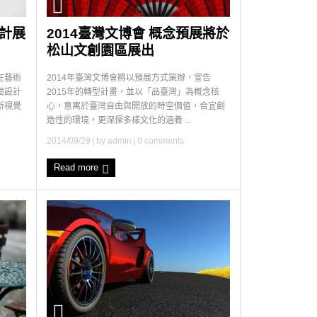
設計展
2014臺灣文博會 概念預展將於
松山文創園區展出
在藝術
2014年臺灣文博會將以預展方式策辦，宣告
面設計
2015年的轉型計畫，並以「品臺灣」為概念核
新視覺
心，意寓於臺灣自由與開放的時空價值，合宜創
造性的環境，更深探多樣文化的涵養 ...
2014/09/29
| by
admin
|
0 comments
Read more