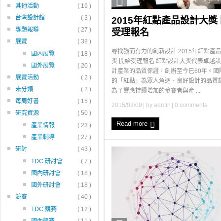
其他活動
( 19 )
台灣設計館
( 3 )
2015年紅點產品設計大獎
專題報導
( 27 )
受理報名
展覽
( 38 )
尋找強而有力的創新設計 2015年紅點產
國內展覽
( 18 )
獎 開始受理報名 紅點設計大獎代表卓越
國外展覽
( 20 )
計產業的品質保證，創辦至今已60年。國
展覽活動
( 2 )
的「紅點」為眾人角逐、良好設計的品質
未分類
( 2 )
為了響應持續增加的參賽者與產 ...
每周好書
( 15 )
2015/02/09
| by
admin
|
0 comments
研究資源
( 50 )
Read more
產業情報
( 23 )
產業輔導
( 27 )
研討
( 43 )
TDC 研討會
( 7 )
國內研討會
( 18 )
國外研討會
( 18 )
競賽
( 40 )
TDC 競賽
( 12 )