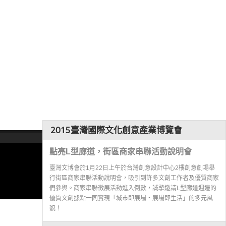
2015臺灣國際文化創意產業博覽會
點亮L型廊道，街區商家串聯活動說明會
臺灣文博會於1月22日上午於台灣創意設計中心2樓創意劇場舉
行街區商家串聯活動說明會，吸引到許多文創工作者及優質商家
們參與。商家串聯徵展活動進入倒數，誠摯邀請L型廊道週邊的
優質文創據點一同實現「城市即展場‧展場即生活」的多元風
貌！