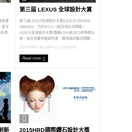
第三屆 LEXUS 全球設計大賞
藝術產
第三屆LEXUS全球設計大賞(LEXUS DESIGN
，是次
AWARD)，已於8/11(一)起全球正式開跑。
者的奇
LEXUS全球設計大賞(簡稱LDA)自2013年舉辦以
來，旨在培養年輕創作者，運用設計解決問題 ...
2014/08/27
| by
admin
|
0 comments
Read more
創新
2015HRD國際鑽石設計大獎