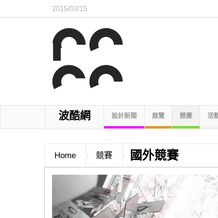
2015/03/15
波酷網
設計新聞
展覽
競賽
活
國外競賽
Home
競賽