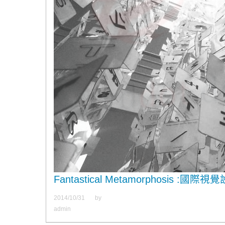
Fantastical Metamorphosis :國際視
2014/10/31
by
admin