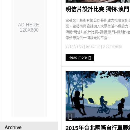
明信片設計比賽 獨特.澳門
富葰文化藝術有限公司長期致力推廣文化
AD HERE:
業，讓藝術與設計融入大眾生活不遺餘力
120X600
活動“明信片設計比賽«獨特.澳門»讓創作
思妙想提供一個發光的平臺 ...
2014/09/03
| by
admin
|
0 comments
Read more
Archive
2015年台北國際自行車展