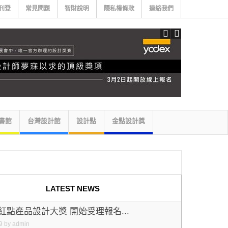
刊登
常見問題
智財說明
隱私權條款
連絡我們
書館
台灣設計館
設計點
金點設計獎
LATEST NEWS
年紅點產品設計大獎 開始受理報名...
9
by
admin