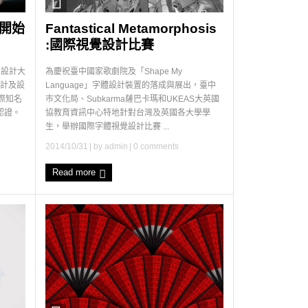
 開始
Fantastical Metamorphosis
:國際視覺設計比賽
品設計大
為慶祝臺中國家歌劇院及「Shape My
設計及設
Language」字體設計裝置的落成與展出，臺中
際知名
市文化局、Subkarma薩巴卡瑪和UKEAS大英國
認證。
協教育資訊中心特地針對台灣及英國各大學學
生，舉辦國際字體視覺設計比賽 ...
2014/10/31
| by
admin
|
0 comments
Read more