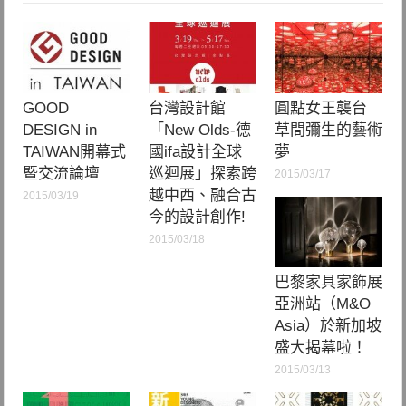
GOOD
台灣設計館
圓點女王襲台
DESIGN in
「New Olds-德
草間彌生的藝術
TAIWAN開幕式
國ifa設計全球
夢
暨交流論壇
巡迴展」探索跨
2015/03/17
越中西、融合古
2015/03/19
今的設計創作!
2015/03/18
巴黎家具家飾展
亞洲站（M&O
Asia）於新加坡
盛大揭幕啦！
2015/03/13