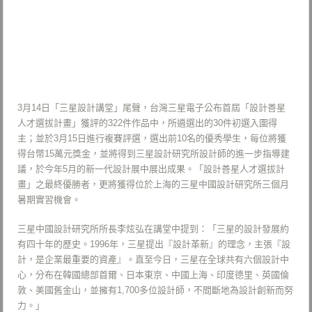
3月14日「三星設計講堂」尾聲，台灣三星電子公布首屆「設計善星
人才選拔計畫」獲評的322件作品中，所遴選出的30件初選入圍得
主；並於3月15日進行複賽評選，選出前10名的優秀學生，每位將獲
得台幣15萬元獎金，並將得到三星設計研究所設計師的進一步指導建
議，於今年5月的新一代設計展中展出成果。「設計善星人才選拔計
畫」之最終優勝者，更將獲得位於上海的三星中國設計研究所三個月
暑期實習機會。​
三星中國設計研究所所長李炫弘在講堂中提到：「三星的設計發展約
有四十年的歷史。1996年，三星提出『設計革新』的理念，主張『設
計，是企業最重要的資產』。直至今日，三星在全球共有六個設計中
心，分布在韓國總部首爾、日本東京、中國上海、印度德里、英國倫
敦、美國舊金山，並擁有1,700多位設計師，不間斷地為設計創新而努
力。」