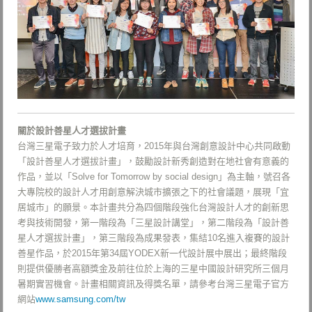
關於設計善星人才選拔計畫
台灣三星電子致力於人才培育，2015年與台灣創意設計中心共同啟動
「設計善星人才選拔計畫」，鼓勵設計新秀創造對在地社會有意義的
作品，並以「Solve for Tomorrow by social design」為主軸，號召各
大專院校的設計人才用創意解決城市擴張之下的社會議題，展現「宜
居城市」的願景。本計畫共分為四個階段強化台灣設計人才的創新思
考與技術開發，第一階段為「三星設計講堂」，第二階段為「設計善
星人才選拔計畫」，第三階段為成果發表，集結10名進入複賽的設計
善星作品，於2015年第34屆YODEX新一代設計展中展出；最終階段
則提供優勝者高額獎金及前往位於上海的三星中國設計研究所三個月
暑期實習機會。計畫相關資訊及得獎名單，請參考台灣三星電子官方
網站
www.samsung.com/tw