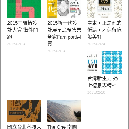
2015宜蘭椅設
2015新一代設
臺東，正是他的
計大賞 徵件開
計展早鳥預售票
偏遠，才保留這
跑
全家Famiport開
般美好
賣
2015/03/13
2015/02/24
2015/03/13
台灣新生力 遇
上德意志精神
2015/02/16
國立台北科技大
The One 南園