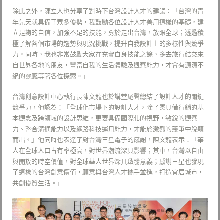
除此之外，陳立人也分享了對時下台灣設計人才的建議：「台灣的青
年先天就具備了眾多優勢，我鼓勵各位設計人才善用這樣的基礎，建
立足夠的自信，加強不足的技能，勇於走出台灣，放眼全球；透過積
極了解各個市場的趨勢與現況挑戰，提升自我設計上的多樣性與競爭
力。同時，我也非常鼓勵大家在充實自身技能之餘，多去旅行結交來
自世界各地的朋友，豐富自我的生活體驗及觀察能力，才會有源源不
絕的靈感等著各位探索。」
台灣創意設計中心執行長陳文龍也於講堂尾聲總結了設計人才的關鍵
競爭力，他認為：「全球化市場下的設計人才，除了需具備行銷的基
本觀念及跨領域的設計思維，更要具備國際化的視野，敏銳的觀察
力、整合溝通能力以及網路科技運用能力，才能於激烈的競爭中脫穎
而出。」他同時也表達了對台灣三星電子的感謝，陳文龍表示：「華
人在全球人口占有率極高，對世界潮流深具影響；其中，台灣以自由
與開放的時空價值，對全球華人世界深具啟發意義；感謝三星也發現
了這樣的台灣創意價值，願意與台灣人才攜手並進，打造宜居城市，
共創優質生活。」