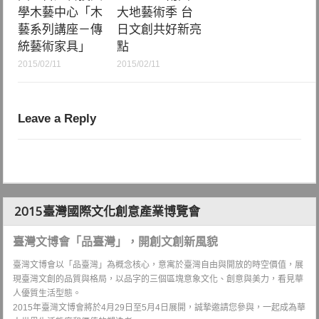
學木藝中心「木
大地藝術季 台
藝系列講座－傳
日文創共好新亮
統藝術家具」
點
2015/02/11
2015/02/11
Leave a Reply
2015臺灣國際文化創意產業博覽會
臺灣文博會「品臺灣」，開創文創新風貌
臺灣文博會以「品臺灣」為概念核心，意寓於臺灣自由與開放的時空價值，展
現臺灣文創的品質與格局，以品字的三個區塊意象文化、創意與美力，看見華
人優質生活型態。
2015年臺灣文博會將於4月29日至5月4日展開，誠摯邀請您參與，一起成為華