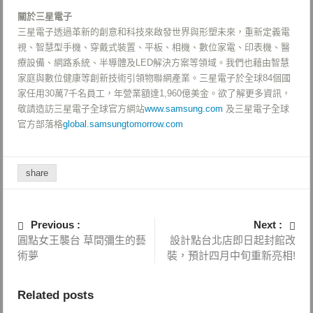
關於三星電子
三星電子透過革新的創意和科技來啟發世界與形塑未來，重新定義電
視、智慧型手機、穿戴式裝置、平板、相機、數位家電、印表機、醫
療設備、網路系統、半導體及LED解決方案等領域。我們也藉由智慧
家庭與數位健康等創新技術引領物聯網產業。三星電子於全球84個國
家任用30萬7千名員工，年營業額達1,960億美金。欲了解更多資訊，
敬請造訪三星電子全球官方網站
www.samsung.com
及三星電子全球
官方部落格
global.samsungtomorrow.com
share
Previous :
Next :
圓點女王襲台 草間彌生的藝
設計點台北店即日起封館改
術夢
裝，預計四月中旬重新亮相!
Related posts