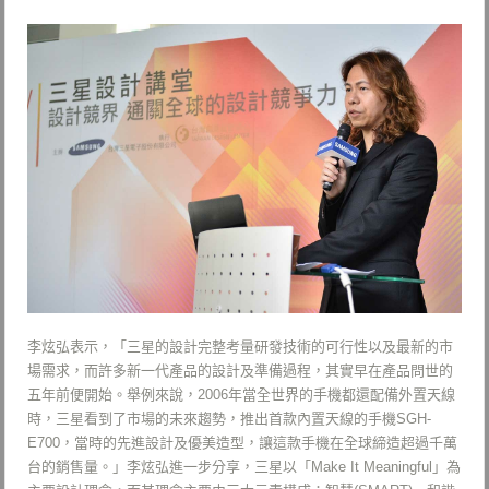
李炫弘表示，「三星的設計完整考量研發技術的可行性以及最新的市
場需求，而許多新一代產品的設計及準備過程，其實早在產品問世的
五年前便開始。舉例來說，2006年當全世界的手機都還配備外置天線
時，三星看到了市場的未來趨勢，推出首款內置天線的手機SGH-
E700，當時的先進設計及優美造型，讓這款手機在全球締造超過千萬
台的銷售量。」李炫弘進一步分享，三星以「Make It Meaningful」為