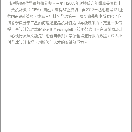
引超過450位學員熱情參與。三星自2009年起連續六年蟬聯美國傑出
工業設計獎（IDEA）寶座，奪得37座獎項；自2012年起也獲得121座
德國iF設計獎項，連續三年排名全球第一。陳副總裁與李所長除了向
與會學員分享三星如何透過產品設計打造世界級競爭力，更進一步傳
授三星設計的理念(Make It Meaningful)、策略與應用。台灣創意設計
中心執行長陳文龍先生也親自參與，帶領全場進行腦力激盪，深入探
討全球設計市場，剖析設計人才的關鍵競爭力。