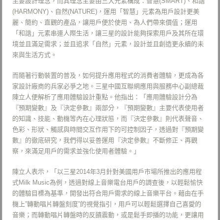
主要設計理念，而其理念主要由三大元素構成：智慧(SMART)、和諧
(HARMONY)、自然(NATURE)，運用「智慧」元素為用戶設計更美
麗、簡約、直觀的產品，讓用戶便於使用、為人們帶來價值；運用
「和諧」元素串連人際生活，讓三星的設計能夠探索用戶及其所在環
境並且滿足需求；並且追求「自然」元素，設計並且創造更永續的未
來與生活方式。
而隨著行動裝置的普及，如何提升應用程式的消費者體驗，更成為各
家設計廠商的兵家必爭之地。三星中國互聯網應用與服務中心副總裁
陳立人便解析了應用體驗設計重點。他指出：「應用體驗設計分為
『預期變數』及『決定參數』兩部分，『預期變數』主要代表使用者
的知識、技能、動機等內在心理狀態，而『決定參數』則代表聲音、
色彩、形狀、觸感與時間交互作用下的可控制因子，透過對『預期變
數』的徹底研究，我們得以妥善運用『決定參數』不斷修正、再觀
察，來滿足用戶的需求並強化使用者體驗。」
陳立人表示，「以三星2014年3月針對美國用戶市場所推出的應用程
式Milk Music為例，透過對線上音樂電台用戶的調查後，以輕鬆愉快
的體驗目標為基準，開發出符合用戶需求的線上音樂平台。藉由在手
機上”轉動唱片轉盤刻度”的視覺指引，用戶可以輕鬆選擇自己喜愛的
音樂；而轉動唱片轉盤時的反饋震動，或是鬆手即播的功能，更讓用