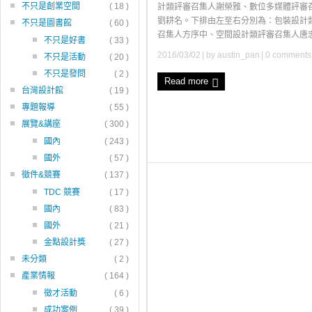
不只是創業空間
( 18 )
計類評審召集人謝榮雅、數位多媒體評審
劉耕名。下排由左至右分別為：包裝設計
不只是圖書館
( 60 )
召集人方序中、空間設計類評審召集人唐忠漢 
不只是好書
( 33 )
2016/03/02
| by
austin_pan
|
0 comments
不只是活動
( 20 )
不只是發問
( 2 )
Read more
台灣設計館
( 19 )
專題報導
( 55 )
展覽&講座
( 300 )
國內
( 243 )
國外
( 57 )
徵件&競賽
( 137 )
TDC 競賽
( 17 )
國內
( 83 )
國外
( 21 )
金點設計獎
( 27 )
未分類
( 2 )
產業情報
( 164 )
徵才活動
( 6 )
成功案例
( 39 )