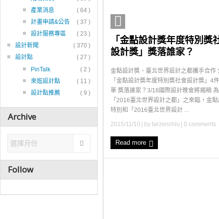
產業消息
( 64 )
計畫申請&公告
( 37 )
設計服務專區
( 23 )
「金點設計獎年度特別獎
設計新聞
( 370 )
設計獎」獎落誰家？
設計點
( 27 )
PinTalk
( 2 )
金點設計獎、臺北世界設計之都攜手合作 
「金點設計獎年度特別獎社會設計獎」4
來逛設計點
( 11 )
單 獎落誰家？3/18國際設計晚會將揭曉 
設計點推薦
( 9 )
「2016臺北世界設計之都」之來臨，金
特別和「2016臺北世界設計 ...
Archive
2015/11/10
| by
tarzenchiu
|
0 comments
Read more
Follow