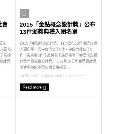
社會
2015「金點概念設計獎」公布
13件頒獎典禮入圍名單
公布
2015「金點概念設計獎」11/4公布13件頒獎典禮
件入圍名
入圍名單，其中台灣佔了8件，中國大陸佔了5
為了迎接
件，究竟哪3件作品將奪下最高榮譽「金點概念設
點設計獎
計獎年度最佳設計獎」？12月10日和金點設計獎
聯合舉辦的頒獎典禮上將揭曉 ...
2015/11/07
| by
tarzenchiu
|
0 comments
Read more