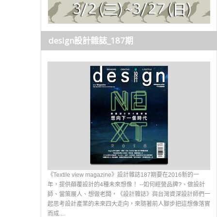
design設計雜誌_187期
《Textile view magazine》設計雜誌187期要在2016新的一
年，提供顛覆設計的4種未來想像！ --如何經營品牌?、做設計
師、當策展人、想做老闆，《設計雜誌》與台灣資深設計師們一
起思考設計產業的未來四大走向，來隨著前人腳步把這想像落實
而成....