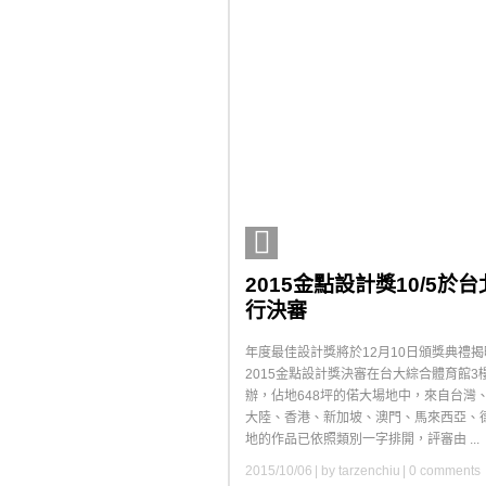
2015金點設計獎10/5於
行決審
年度最佳設計獎將於12月10日頒獎典禮揭
2015金點設計獎決審在台大綜合體育館3
辦，佔地648坪的偌大場地中，來自台灣
大陸、香港、新加坡、澳門、馬來西亞、
地的作品已依照類別一字排開，評審由 ...
2015/10/06
| by
tarzenchiu
|
0 comments