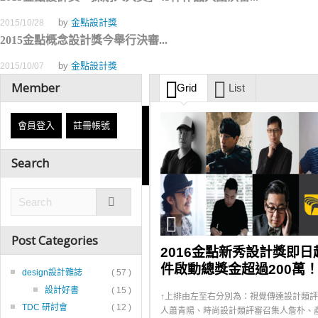
by
金點設計獎
2015/10/28
2015金點概念設計獎今舉行決審...
by
金點設計獎
2015/10/07
Member
Grid
List
會員登入
註冊帳號
Search
Post Categories
2016金點新秀設計獎即日
件啟動總獎金超過200萬
design設計雜誌
( 57 )
設計好書
( 15 )
↑上排由左至右分別為：視覺傳達設計類
TDC 研討會
( 12 )
人蕭青陽、時尚設計類評審召集人詹朴、