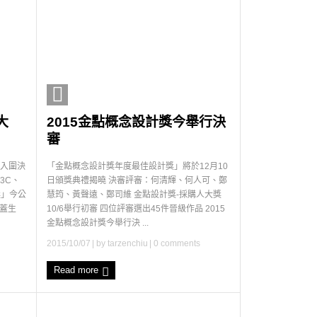
大
2015金點概念設計獎今舉行決
審
品入圍決
「金點概念設計獎年度最佳設計獎」將於12月10
3C、
日頒獎典禮揭曉 決審評審：何清輝、何人可、鄭
獎」今公
慧筠、黃聲遠、鄭司維 金點設計獎-採購人大獎
涵蓋生
10/6舉行初審 四位評審選出45件晉級作品 2015
金點概念設計獎今舉行決 ...
2015/10/07
| by
tarzenchiu
|
0 comments
Read more