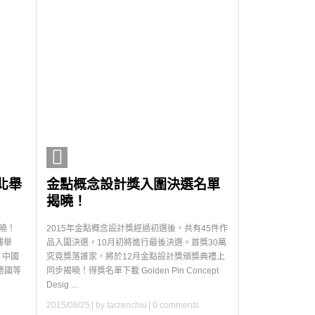
台北舉
金點概念設計獎入圍決選名單
揭曉！
曉！
2015年金點概念設計獎經過初選後，共有45件作
樓舉
品入圍決選，10月初將進行最後決選。首獎30萬
、中國
究竟獎落誰家，將於12月金點設計獎頒獎典禮上
德國等
同步揭曉！得獎名單下載 Golden Pin Concept
Desig ...
2015/08/25
| by
tarzenchiu
|
0 comments