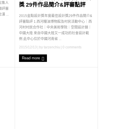
召集人
獎 29件作品簡介&評審點評
類評審
...
2015金點設計獎年度最佳設計獎29件作品簡介&
評審點評 1.西河糧油博物館及村民活動中心｜西
河村村民合作社｜中央美術學院｜空間設計類｜
中國大陸 來自中國大陸又一成功的社會設計範
例 此中心位於中國河南省 ...
2015/12/13
| by
tarzenchiu
|
0 comments
Read more