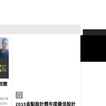
起徵
！
評審召集
2015金點設計獎年度最佳設計
產品設