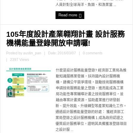
人員針對全球海洋、魚類、和漁業當 ...
Read more
105年度設計產業翱翔計畫 設計服務
機構能量登錄開放申請囉!
Posted by
austin_pan
|
Date: 2016/03/07
|
0 comments
|
2397 Views
什麼是設計服務能量登錄? 經濟部工業局為推
動知識服務業發展，扶持國內設計服務機
構，建構公平競爭環境，鼓勵技術服務機構
申請技術服務能量之登錄，進而能成為工業
局功能性專案輔導計畫之技術服務單位，並
藉由專案計畫資源，協助產業進行研發創
新、提升效能、升級轉型等產業知識化工作。
通過設計服務能量登錄的好處： 獲經濟部工
業局登錄之設計服務機構 1.成為政府認證之
優質設計服務單位，證明其具備獲准登錄項目
之設計服 ...