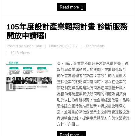
Read more
105年度設計產業翱翔計畫 診斷服務
開放申請囉!
Posted by
austin_pan
|
Date: 2016/03/07
|
0 comments
|
1243 Views
壹、 緣起 企業要不斷升級才能永續經營，跨
設計與產業溝通最大的挑戰，在於轉化設計
的語言為管理者的語言；當設計的力量融入
整個企業的戰略決策層面時，可以在企業的
策略制定與品牌建設方面為產業加值升級，
為協助傳統產業解決所面臨的問題及開拓有
別於以往的創新視野，從企業經營改善、品牌
思維建立至行銷推廣創新，特規劃此輔導方
案，並著重於深化企業業主之創新管理觀念及
資源整合思維，提供產業轉型方向與企業管理
方針，亦間 ...
Read more