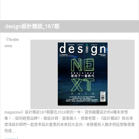
design設計雜誌_187期
《Textile
view
magazine》設計雜誌187期要在2016新的一年，提供顛覆設計的4種未來想
像！ --如何經營品牌?、做設計師、當策展人、想做老闆，《設計雜誌》與台灣
資深設計師們一起思考設計產業的未來四大走向，來隨著前人腳步把這想像落實
而成....