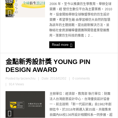
2006 年，至今以推廣仿生學教育、舉辦全球
競賽、經 營仿生數位平台為主要業務。 2010
年，協會開始舉辦全球聯盟學校的仿生設計
競賽，希望學生藉 由學習模仿大自然的智慧
為該年的主題挑戰，提出創新解決方法，並
聯結社會資源輔導優選團隊開發產業發展應
用，落實仿生科技的推進； 2 ...
Read more
金點新秀設計獎 YOUNG PIN
DESIGN AWARD
Posted by
tarzenchiu
|
Date: 2016/02/02
|
0 comments
|
914 Views
主辦單位：經濟部、教育部 執行單位：財團
法人台灣創意設計中心、台灣優良設計協會
一、前言說明 「新一代設計展」自1982年創
辦迄今，於2016年將邁入第35屆，共徵集來
自國內64校136所設計相關科系一同參展，超