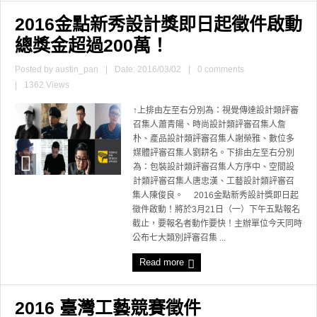
2016金點新秀設計獎即日起徵件啟動
總獎金超過200萬！
Posted by
austin_pan
|
Date: 2016/03/02
|
0 comments
|
1362 Views
↑上排由左至右分別為：視覺傳達設計類評審
召集人蕭青陽、時尚設計類評審召集人詹
朴、產品設計類評審召集人謝榮雅、數位多
媒體評審召集人劉耕名。下排由左至右分別
為：包裝設計類評審召集人方序中、空間設
計類評審召集人唐忠漢、工藝設計類評審召
集人陳俊良。 2016金點新秀設計獎即日起
徵件啟動！將於3月21日（一）下午五點報名
截止，要報名者動作要快！主辦單位今天同時
公布七大類別評審召集 ...
Read more
2016 臺灣工藝競賽徵件