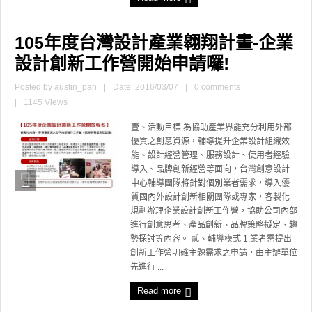
105年度台灣設計產業翱翔計畫-企業
設計創新工作營開始申請囉!
Posted by
austin_pan
|
Date: 2016/03/07
|
0 comments
|
1145 Views
壹、活動目標 為協助產業界能充分利用外部
優質之創意資源，輔導提升企業設計組織效
能、設計經營管理、服務設計、使用者經驗
導入、品牌創新經營等面向，台灣創意設計
中心輔導團隊將針對個別業者需求，導入優
質國內外設計創新相關團隊或專家，客製化
規劃辦理企業設計創新工作營，協助公司內部
進行創意思考、產品創新、品牌策略擬定、趨
勢探討等內容。 貳、輔導模式 1.業者需提出
創新工作營明確主題需求之申請，由主辦單位
先進行 ...
Read more