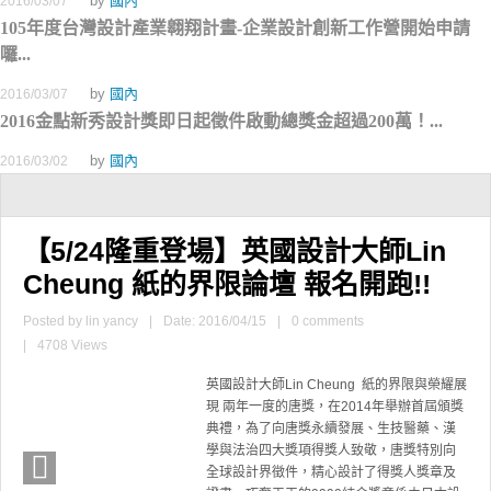
by
國內
2016/03/07
105年度台灣設計產業翱翔計畫-企業設計創新工作營開始申請
囉...
by
國內
2016/03/07
2016金點新秀設計獎即日起徵件啟動總獎金超過200萬！...
by
國內
2016/03/02
【5/24隆重登場】英國設計大師Lin
Cheung 紙的界限論壇 報名開跑!!
Posted by
lin yancy
|
Date: 2016/04/15
|
0 comments
|
4708 Views
英國設計大師Lin Cheung 紙的界限與榮耀展
現 兩年一度的唐獎，在2014年舉辦首屆頒獎
典禮，為了向唐獎永續發展、生技醫藥、漢
學與法治四大獎項得獎人致敬，唐獎特別向
全球設計界徵件，精心設計了得獎人獎章及