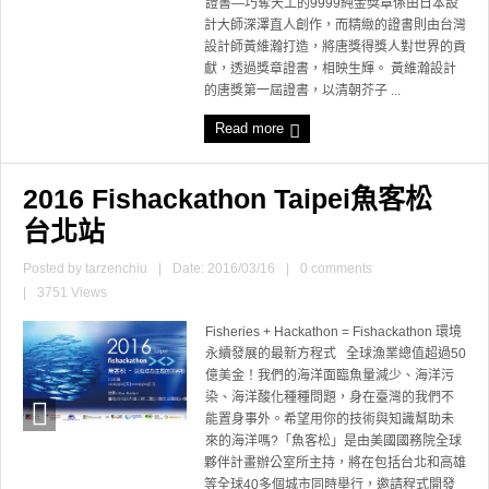
證書—巧奪天工的9999純金獎章係由日本設
計大師深澤直人創作，而精緻的證書則由台灣
設計師黃維瀚打造，將唐獎得獎人對世界的貢
獻，透過獎章證書，相映生輝。 黃維瀚設計
的唐獎第一屆證書，以清朝芥子 ...
Read more
2016 Fishackathon Taipei魚客松
台北站
Posted by
tarzenchiu
|
Date: 2016/03/16
|
0 comments
|
3751 Views
Fisheries + Hackathon = Fishackathon 環境
永續發展的最新方程式 全球漁業總值超過50
億美金！我們的海洋面臨魚量減少、海洋污
染、海洋酸化種種問題，身在臺灣的我們不
能置身事外。希望用你的技術與知識幫助未
來的海洋嗎?「魚客松」是由美國國務院全球
夥伴計畫辦公室所主持，將在包括台北和高雄
等全球40多個城市同時舉行，邀請程式開發