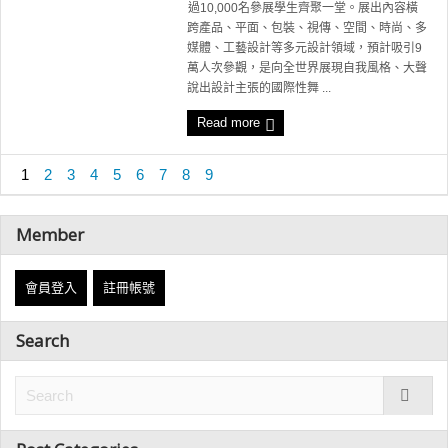
過10,000名參展學生齊聚一堂。展出內容橫
跨產品、平面、包裝、視傳、空間、時尚、多
媒體、工藝設計等多元設計領域，預計吸引9
萬人次參觀，是向全世界展現自我風格、大聲
說出設計主張的國際性舞 ...
Read more
1
2
3
4
5
6
7
8
9
Member
會員登入
註冊帳號
Search