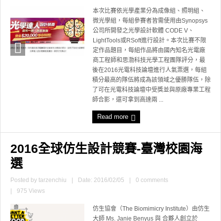
本次比賽依光學產業分為成像組、照明組、
微光學組，每組參賽者皆需使用由Synopsys
公司所開發之光學設計軟體 CODE V、
LightTools或RSoft進行設計。本次比賽不限
定作品題目，每組作品將由國內知名光電廠
商工程師和思渤科技光學工程團隊評分，最
後在2016光電科技論壇進行人氣票選，每組
積分最高的隊伍將成為該領域之優勝隊伍，除
了可在光電科技論壇中受獎並與原廠專業工程
師合影，還可拿到高達兩 ...
Read more
2016全球仿生設計競賽-臺灣校園海
選
Posted by
tarzenchiu
|
Date: 2016/02/05
|
0 comments
|
975 Views
仿生協會（The Biomimicry Institute）由仿生
大師 Ms. Janie Benyus 與 合夥人創立於