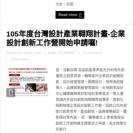
方針，亦間 ...
Read more
105年度台灣設計產業翱翔計畫-企業
設計創新工作營開始申請囉!
Posted by
austin_pan
|
Date: 2016/03/07
|
0 comments
|
1036 Views
壹、活動目標 為協助產業界能充分利用外部
優質之創意資源，輔導提升企業設計組織效
能、設計經營管理、服務設計、使用者經驗
導入、品牌創新經營等面向，台灣創意設計
中心輔導團隊將針對個別業者需求，導入優
質國內外設計創新相關團隊或專家，客製化
規劃辦理企業設計創新工作營，協助公司內部
進行創意思考、產品創新、品牌策略擬定、趨
勢探討等內容。 貳、輔導模式 1.業者需提出
創新工作營明確主題需求之申請，由主辦單位
先進行 ...