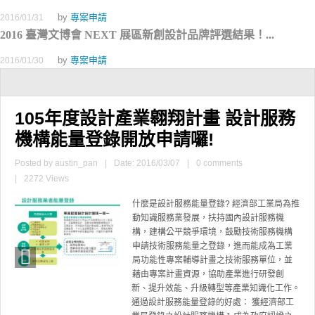
by
專案申請
2016/01/31
2016 臺灣文博會 NEXT 展區新創設計品牌評選結果！...
by
專案申請
2016/01/30
105年度設計產業翱翔計畫 設計服務
機構能量登錄開放申請囉!
Posted by
austin_pan
|
Date: 2016/03/07
|
0 comments
|
2272 Views
什麼是設計服務能量登錄? 經濟部工業局為推
動知識服務業發展，扶持國內設計服務機
構，建構公平競爭環境，鼓勵技術服務機構
申請技術服務能量之登錄，進而能成為工業
局功能性專案輔導計畫之技術服務單位，並
藉由專案計畫資源，協助產業進行研發創
新、提升效能、升級轉型等產業知識化工作。
通過設計服務能量登錄的好處： 獲經濟部工