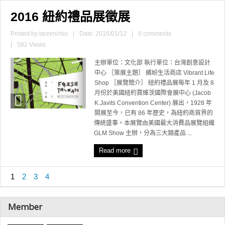
2016 紐約禮品展徵展
Posted by
tarzenchiu
|
Date: 2016/01/12
|
0 comments
|
582 Views
主辦單位：文化部 執行單位：台灣創意設計
中心 ［策展主題］ 繽紛生活商店 Vibrant Life
Shop ［展覽簡介］ 紐約禮品展每年 1 月及 8
月份於美國紐約賈維茨國際會展中心 (Jacob
K.Javits Convention Center) 展出，1928 年
開展至今，已有 86 年歷史，為紐約商貿界的
傳統盛事。本展覽由美國最大消費品展覽組織
GLM Show 主辦，分為三大類產品 ...
Read more
1
2
3
4
Member