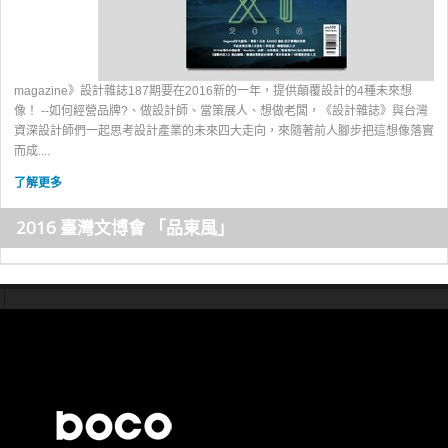
magazine》設計雜誌187期要在2016新的一年，提供顛覆設計的4種未來想
像！ --如何經營品牌?、做設計師、當策展人、想做老闆，《設計雜誌》與台灣
資深設計師們一起思考設計產業的未來四大走向，來隨著前人腳步把這想像落實
而成....
了解更多
2016 臺灣文博會 「品東風」