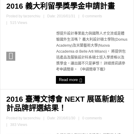
2016 義大利留學獎學金申請計畫
Posted by
tarzenchiu
|
Date: 2016/01/31
|
0 comments
|
515 Views
想提升設計專業能力與國際人才交流或是體
驗國外生活嗎？ 義大利設計碩士學院(Domus
Academy)及米蘭藝術大學(Nuova
Accademia di Belle Arti Milano)， 將提供包
括產品及服裝設計科系碩士班入學資格以及
獎學金，讓出國不只是夢想！ 詳細資訊請參
考申請簡章。 《申請簡章下載》
Read more
2016 臺灣文博會 NEXT 展區新創設
計品牌評選結果！
Posted by
tarzenchiu
|
Date: 2016/01/30
|
0 comments
|
383 Views