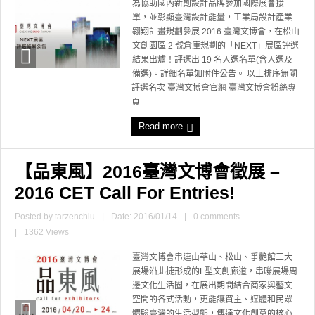
為協助國內新創設計品牌參加國際展會接
單，並彰顯臺灣設計能量，工業局設計產業
翱翔計畫規劃參展 2016 臺灣文博會，在松山
文創園區 2 號倉庫規劃的「NEXT」展區評選
結果出爐！評選出 19 名入選名單(含入選及
備選)。詳細名單如附件公告。 以上排序無關
評選名次 臺灣文博會官網 臺灣文博會粉絲專
頁
Read more
【品東風】2016臺灣文博會徵展 –
2016 CET Call For Entries!
Posted by
tarzenchiu
|
Date: 2016/01/14
|
0 comments
|
1362 Views
臺灣文博會串連由華山、松山、爭艷館三大
展場沿北捷形成的L型文創廊道，串聯展場周
邊文化生活圈，在展出期間結合商家與藝文
空間的各式活動，更能讓買主、媒體和民眾
體驗臺灣的生活型態，傳達文化創意的核心