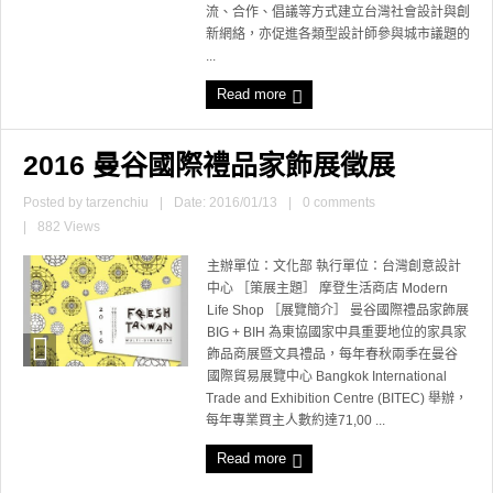
流、合作、倡議等方式建立台灣社會設計與創
新網絡，亦促進各類型設計師參與城市議題的
...
Read more
2016 曼谷國際禮品家飾展徵展
Posted by
tarzenchiu
|
Date: 2016/01/13
|
0 comments
|
882 Views
主辦單位：文化部 執行單位：台灣創意設計
中心 ［策展主題］ 摩登生活商店 Modern
Life Shop ［展覽簡介］ 曼谷國際禮品家飾展
BIG + BIH 為東協國家中具重要地位的家具家
飾品商展暨文具禮品，每年春秋兩季在曼谷
國際貿易展覽中心 Bangkok International
Trade and Exhibition Centre (BITEC) 舉辦，
每年專業買主人數約達71,00 ...
Read more