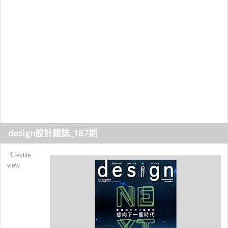
design設計雜誌_187期
《Textile
view