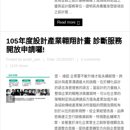
業局登錄之設計服務機構 1.成為政府認證之
優質設計服務單位，證明其具備獲准登錄項目
之設計服 ...
Read more
105年度設計產業翱翔計畫 診斷服務
開放申請囉!
Posted by
austin_pan
|
Date: 2016/03/07
|
0 comments
|
1134 Views
壹、 緣起 企業要不斷升級才能永續經營，跨
設計與產業溝通最大的挑戰，在於轉化設計
的語言為管理者的語言；當設計的力量融入
整個企業的戰略決策層面時，可以在企業的
策略制定與品牌建設方面為產業加值升級，
為協助傳統產業解決所面臨的問題及開拓有
別於以往的創新視野，從企業經營改善、品牌
思維建立至行銷推廣創新，特規劃此輔導方
案，並著重於深化企業業主之創新管理觀念及
資源整合思維，提供產業轉型方向與企業管理