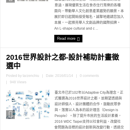
意涵，展現優質生活在食衣住行育樂的各種
面向，帶動華人文化創意產業趨勢的願景。本
展於即日起開始接受報名，誠摯地邀請您加入
本展，一起擦亮華人文創品牌的國際招牌。
An L-shape cultural and c ...
Read more
2016世界設計之都-設計補助計畫徵
選中
Posted by
tarzenchiu
|
Date: 2016/01/14
|
0 comments
|
948 Views
臺北市已於102年以Adaptive City為理念，正
式獲選為2016世界設計之都，並期望透過與
設計師個人、設計團體的合作，鼓勵民眾參
與，落實以人為本的設計理念（Design is
People）。除了提升市民的生活設計素養，
2016 WDC Taipei支持以社會利益、改變社
會問題為目標的設計創新與改變行動，透過交