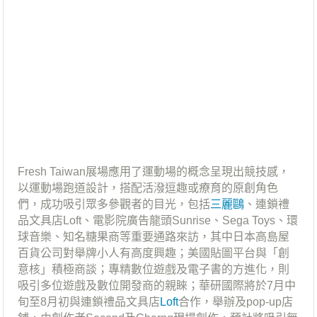
Fresh Taiwan展場應用了運動場的概念呈現出競技感，
以運動場跑道設計，搭配活潑逗趣或療育的原創角色
們，成功吸引眾多參觀者的目光，包括
三麗鷗
、連鎖禮
品文具店Loft、電影院廣告龍頭Sunrise、Sega Toys、環
球音樂、知名糖果商等重要通路來訪，其中日本高島屋
百貨公司對舉牌小人有高度興趣；美國貼圖平台與「創
意核」積極商談；專精數位遊戲及電子書的方進化，則
吸引多位遊戲及數位開發商的親睞；華研國際將於7月中
旬至8月初與連鎖禮品文具店
Loft
合作，舉辦及pop-up店