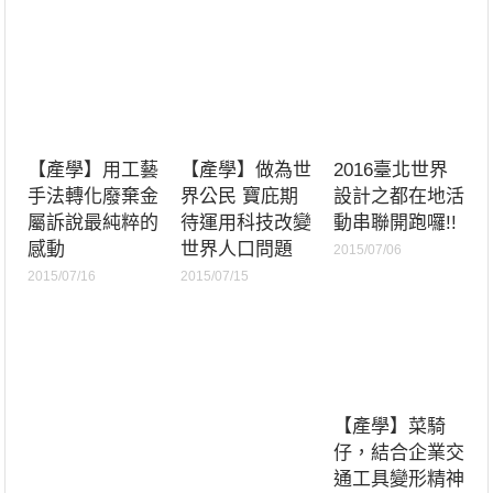
【產學】用工藝
【產學】做為世
2016臺北世界
手法轉化廢棄金
界公民 寶庇期
設計之都在地活
屬訴說最純粹的
待運用科技改變
動串聯開跑囉!!
感動
世界人口問題
2015/07/06
2015/07/16
2015/07/15
【產學】菜騎
仔，結合企業交
通工具變形精神