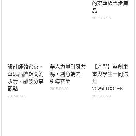
的菜籃族代步產
品
2015/07/05
設計師韓家英、
華人力量引發共
【產學】華創車
華思品牌顧問劉
鳴，創意為先
電與學生一同遇
永清、酈波分享
引導審美
見
觀點
2025LUXGEN
2015/06/30
2015/07/03
2015/06/28