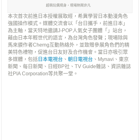
超萌玩偶現身，現場熱鬧非凡
本次首次前進日本授權展取經，希冀學習日本動漫角色
強國操作模式。媒體交流會以「台日攜手，前進日本」
為主軸，當天特地邀請J-POP人氣女子團體「」站台，
藉由日本年輕世代的語言，為台灣角色發聲；現場除與
馬來貘作者Cherng互動熱絡外，並致贈參展角色們的精
美特色禮物，促進台日友好及合作機會。當日亦吸引眾
多媒體，包括
日本電視台
、
朝日電視台
、Mynavi、東京
新聞、每日新聞、日經BP社、TV Guide雜誌、資訊雜誌
社PIA Corporation等共聚一堂。