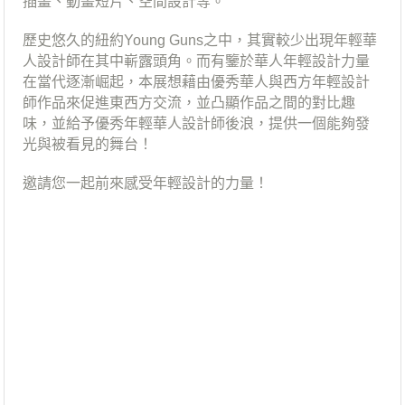
插畫、動畫短片、空間設計等。
歷史悠久的紐約Young Guns之中，其實較少出現年輕華
人設計師在其中嶄露頭角。而有鑒於華人年輕設計力量
在當代逐漸崛起，本展想藉由優秀華人與西方年輕設計
師作品來促進東西方交流，並凸顯作品之間的對比趣
味，並給予優秀年輕華人設計師後浪，提供一個能夠發
光與被看見的舞台！
邀請您一起前來感受年輕設計的力量！