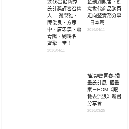
2016金點新秀
企劃到販售．創
設計獎評審召集
意世代商品消費
人— ‪謝榮雅‬、‪
走向暨實務分享
陳俊良‬、‪方序
–日本篇
中‬、‪唐忠漢‬、‪蕭
2016/04/11
青陽‬、‪‎劉耕名‬
齊聚一堂！
2016/04/11
搖滾吧!青春-插
畫設計展_插畫
家－HOM《跟
牠去流浪》新書
分享會
2016/03/25