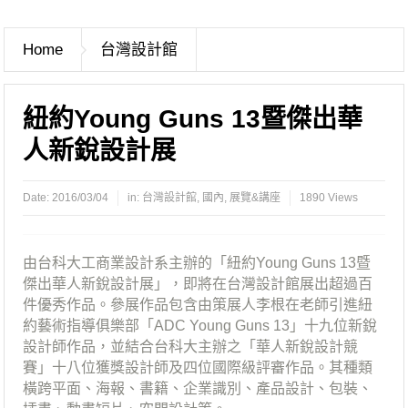
Home
台灣設計館
紐約Young Guns 13暨傑出華
人新銳設計展
Date:
2016/03/04
in:
台灣設計館
,
國內
,
展覽&講座
1890 Views
由台科大工商業設計系主辦的「紐約Young Guns 13暨
傑出華人新銳設計展」，即將在台灣設計館展出超過百
件優秀作品。參展作品包含由策展人李根在老師引進紐
約藝術指導俱樂部「ADC Young Guns 13」十九位新銳
設計師作品，並結合台科大主辦之「華人新銳設計競
賽」十八位獲獎設計師及四位國際級評審作品。其種類
橫跨平面、海報、書籍、企業識別、產品設計、包裝、