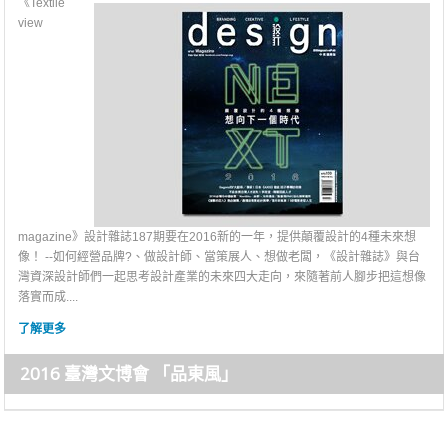
《Textile
view
magazine》設計雜誌187期要在2016新的一年，提供顛覆設計的4種未來想
像！ --如何經營品牌?、做設計師、當策展人、想做老闆，《設計雜誌》與台
灣資深設計師們一起思考設計產業的未來四大走向，來隨著前人腳步把這想像
落實而成....
了解更多
2016 臺灣文博會 「品東風」