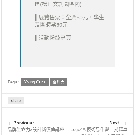
區(松山文創園區內)
▌展覽售票：全票80元，學生
及團體票60元
▌活動粉絲專頁：
Tags:
Young Guns
台科大
share
Previous :
Next :
品牌生命力x設計新價值講座
Lego4A 模術易作營 – 光驅車