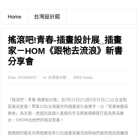
Home
台灣設計館
搖滾吧!青春-插畫設計展_插畫
家－HOM《跟牠去流浪》新書
分享會
Date:
2016/03/25
in:
台灣設計館
3889 Views
「搖滾吧！青春-插畫設計展」自3月12日(六)至5月31日(二)止在金點
區搖滾登場！聚集12位台灣最夯的插畫家化身樂手，以「青春無敵音
樂會」為主題，透過別具個人風格的手法將展場櫥窗打造為表演舞
台，SHOW出他們的搖滾青春！
展期間的週末亦將陸續安排12位插畫家輪流與粉絲們面對面近距離接