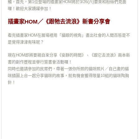
觸，首先，第1位登場的插畫家HOM將於3/26(六)要來和粉絲們見面
囉！歡迎大家踴躍參加！
插畫家HOM／《跟牠去流浪》新書分享會
看完插畫家HOM在展場裡用「貓眼的視角」畫出社會的人間百態是不
是覺得津津有味呢？
現在HOM即將要親自來分享《安靜的時間》、《跟它去流浪》兩本新
書的創作歷程並舉行簽書會活動囉！
同時也邀請參加的民眾們，帶著一張你所照的貓咪照片／自己畫的貓
咪插圖上台一起分享貓咪的故事，就有機會獲得限量10組的貓咪陶胸
針！