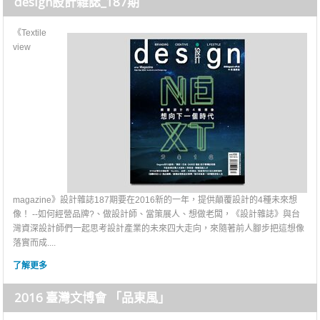
design設計雜誌_187期
《Textile
view
magazine》設計雜誌187期要在2016新的一年，提供顛覆設計的4種未來想
像！ --如何經營品牌?、做設計師、當策展人、想做老闆，《設計雜誌》與台
灣資深設計師們一起思考設計產業的未來四大走向，來隨著前人腳步把這想像
落實而成....
了解更多
2016 臺灣文博會 「品東風」