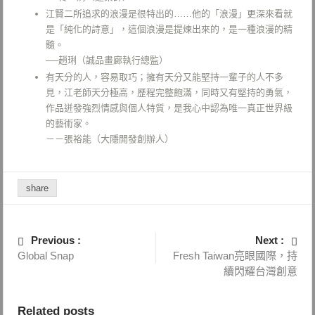
江賢二所追求的浪漫是很特出的……他的「浪漫」更深來看就
是「純化的詩意」，這個浪漫是提煉出來的，是一種浪漫的精
髓。
──趙琍（誠品畫廊執行總監）
有天分的人，容易取巧；擁有天分又能堅持一輩子的人不多
見，江老師天分極高，歷程完整飽滿，同時又有堅持的勇氣，
作品迸發強烈情感與個人特質，是我心中認為唯一真正世界級
的藝術家。
－－張裕能（大隱開發創辦人）
share
Previous :
Next :
Global Snap
Fresh Taiwan亮眼國際，持
續閃耀台灣創意
Related posts