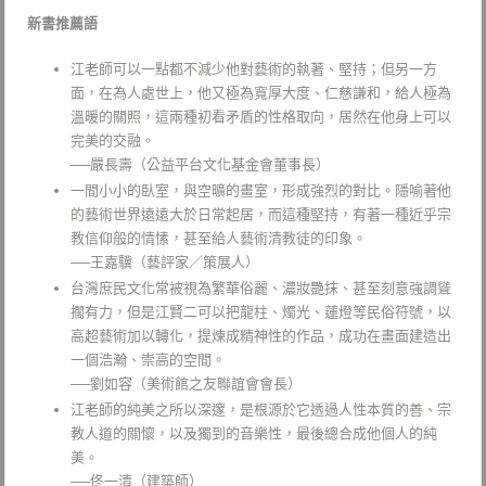
新書推薦語
江老師可以一點都不減少他對藝術的執著、堅持；但另一方
面，在為人處世上，他又極為寬厚大度、仁慈謙和，給人極為
溫暖的關照，這兩種初看矛盾的性格取向，居然在他身上可以
完美的交融。
──嚴長壽（公益平台文化基金會董事長）
一間小小的臥室，與空曠的畫室，形成強烈的對比。隱喻著他
的藝術世界遠遠大於日常起居，而這種堅持，有著一種近乎宗
教信仰般的情愫，甚至給人藝術清教徒的印象。
──王嘉驥（藝評家／策展人）
台灣庶民文化常被視為繁華俗麗、濃妝艷抹、甚至刻意強調聳
擱有力，但是江賢二可以把龍柱、燭光、蓮燈等民俗符號，以
高超藝術加以轉化，提煉成精神性的作品，成功在畫面建造出
一個浩瀚、崇高的空間。
──劉如容（美術館之友聯誼會會長）
江老師的純美之所以深邃，是根源於它透過人性本質的善、宗
教人道的關懷，以及獨到的音樂性，最後總合成他個人的純
美。
──佟一清（建築師）