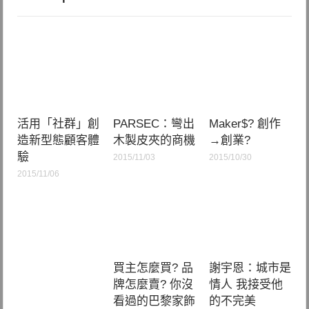
活用「社群」創
PARSEC：彎出
Maker$? 創作
造新型態顧客體
木製皮夾的商機
→創業?
驗
2015/11/03
2015/10/30
2015/11/06
買主怎麼買? 品
謝宇恩：城市是
牌怎麼賣? 你沒
情人 我接受他
看過的巴黎家飾
的不完美