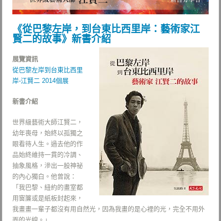
《從巴黎左岸，到台東比西里岸：藝術家江
賢二的故事》新書介紹
展覽資訊
從巴黎左岸到台東比西里
岸-江賢二 2014個展
新書介紹
世界級藝術大師江賢二，
幼年喪母，始終以孤獨之
眼看待人生。過去他的作
品始終維持一貫的冷調、
抽象風格，滲出一股神祕
的內心獨白。他曾說：
「我巴黎、紐約的畫室都
用窗簾或是紙板封起來，
我畫畫一輩子都沒有用自然光，因為我畫的是心裡的光，完全不用外
面的光線。」