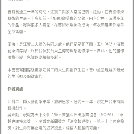
曾有長達三十年的時間，江賢二與家人常居巴黎、紐約，在異國修煉
藝術的生命。十多年前，他因照顧受傷的父親，回台定居。沉潛多年
的作品，獲得很多人喜愛，在藝術市場極為成功，每次開展畫作幾乎
全部售罄。
愛海，是江賢二夫婦的共同之處。他們足足花了四、五年時間，沿著
花東海岸線，終於找位於台東金樽的理想創作淨土。自此，他的畫作
風格丕變，色調逐漸繽紛多彩。
本書書寫國際級畫家江賢二的人生與創作生涯。書中並呈現鮮少曝光
的生活照及關鍵畫作。
作者資訊
江賢二 師大藝術系畢業，旅居巴黎、紐約三十年，現定居台東持續
藝術創作。
吳錦勳 現職為天下文化主筆。曾獲亞洲出版業協會（SOPA）「卓
越專題特寫獎」、吳舜文新聞獎之「深度報導獎」、第三十七屆金鼎
獎。對生命有無止境的追求欲念，相信人超越的可能。