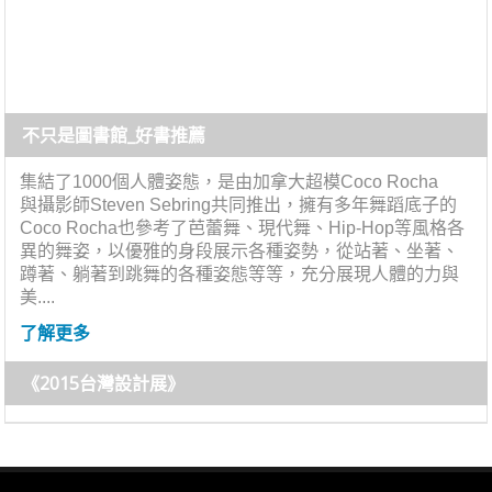
不只是圖書館_好書推薦
集結了1000個人體姿態，是由加拿大超模Coco Rocha
與攝影師Steven Sebring共同推出，擁有多年舞蹈底子的
Coco Rocha也參考了芭蕾舞、現代舞、Hip-Hop等風格各
異的舞姿，以優雅的身段展示各種姿勢，從站著、坐著、
蹲著、躺著到跳舞的各種姿態等等，充分展現人體的力與
美....
了解更多
《2015台灣設計展》