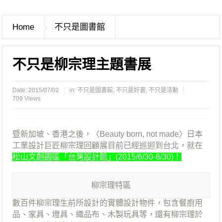
Home
不只是圖書館
不只是柳宗理主題書展
Date:
2015/07/02
in:
不只是圖書館
,
不只是好書
,
不只是活動
709 Views
暨新加坡、香港之後，〈Beauty born, not made〉日本
工業設計巨匠柳宗理回顧展目前已經巡迴到台北，就在
松山文創園區「台灣設計館」(2015/6/30-8/30)！
柳宗理特區
數百件柳宗理生前所設計的實體設計物件，包含餐廚用
品、家具、燈具、織品布、木製玩具等，還有柳宗理於