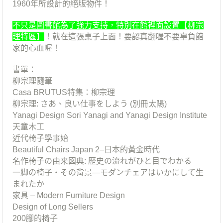
1960年所設計的絕版物件！
不只是圖書館為了強力支持，特別在館裡面設置【柳宗
理特區】
！
就在這張桌子上面！要認真翻喔不要辜負館
家的心血喔！
書單：
柳宗理隨筆
Casa BRUTUS特集：柳宗理
柳宗理: さあ、良い仕事をしよう (別冊太陽)
Yanagi Design Sori Yanagi and Yanagi Design Institute
天童木工
近代椅子學事始
Beautiful Chairs Japan 2–日本的黃金時代
名作椅子の由来図典: 歴史の流れがひと目でわかる
一脚の椅子・その背景―モダンチェアはいかにして生
まれたか
家具 – Modern Furniture Design
Design of Long Sellers
200腳的椅子