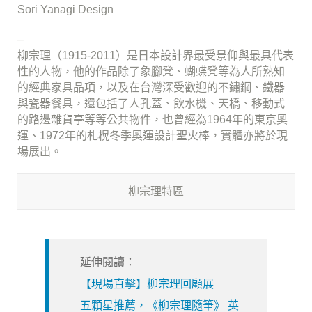
Sori Yanagi Design
–
柳宗理（1915-2011）是日本設計界最受景仰與最具代表
性的人物，他的作品除了象腳凳、蝴蝶凳等為人所熟知
的經典家具品項，以及在台灣深受歡迎的不鏽鋼、鐵器
與瓷器餐具，還包括了人孔蓋、飲水機、天橋、移動式
的路邊雜貨亭等等公共物件，也曾經為1964年的東京奧
運、1972年的札榥冬季奧運設計聖火棒，實體亦將於現
場展出。
柳宗理特區
延伸閱讀：
【現場直擊】柳宗理回顧展
五顆星推薦，《柳宗理隨筆》 英