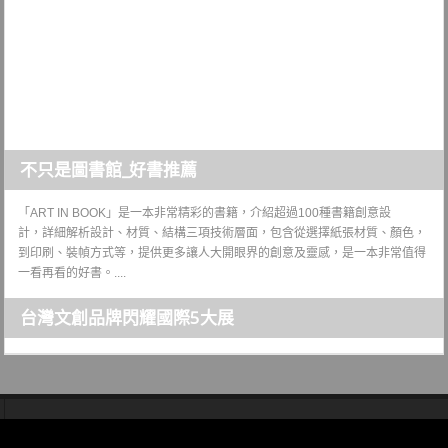
不只是圖書館_好書推薦
「ART IN BOOK」是一本非常精彩的書籍，介紹超過100種書籍創意設
計，詳細解析設計、材質、結構三項技術層面，包含從選擇紙張材質、顏色，
到印刷、裝幀方式等，提供更多讓人大開眼界的創意及靈感，是一本非常值得
一看再看的好書。....
台灣文創品牌閃耀國際5大展