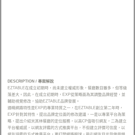
DESCRIPTION / 專案解說
EZTABLE在成立初期時，尚未建立權威形象，餐廳數目雖多，但等級
落差大。因此，在成立初期時，EXP從策略面為其調整品牌經營，並
輔助視覺修改，協助EZTABLE品牌發展。
通曉網路特性是EXP的專業特質之一，在EZTABLE創立第二年時，
EXP針對其特性，提出品牌定位面的修改建議，一是以專業平台為策
略，提出介紹米其林餐廳的定位服務，以高CP值吸引網友，二為建立
平台權威感，以網友評鑑的方式推廣平台，不但建立評價可信度，以
網友評鑑的方式推廣平台，更打開網路眼球，吸引網友目光與使用頻