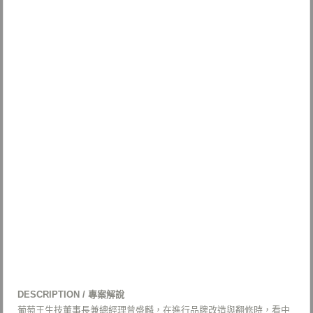
DESCRIPTION / 專案解說
葡萄王生技董事長兼總經理曾盛麟，在進行品牌改造與翻修時，看中