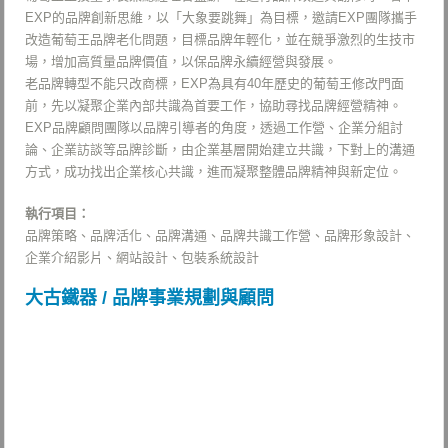
EXP的品牌創新思維，以「大象要跳舞」為目標，邀請EXP團隊攜手
改造葡萄王品牌老化問題，目標品牌年輕化，並在競爭激烈的生技市
場，增加高質量品牌價值，以保品牌永續經營與發展。
老品牌轉型不能只改商標，EXP為具有40年歷史的葡萄王修改門面
前，先以凝聚企業內部共識為首要工作，協助尋找品牌經營精神。
EXP品牌顧問團隊以品牌引導者的角度，透過工作營、企業分組討
論、企業訪談等品牌診斷，由企業基層開始建立共識，下對上的溝通
方式，成功找出企業核心共識，進而凝聚整體品牌精神與新定位。
執行項目：
品牌策略、品牌活化、品牌溝通、品牌共識工作營、品牌形象設計、
企業介紹影片、網站設計、包裝系統設計
大古鐵器 / 品牌事業規劃與顧問