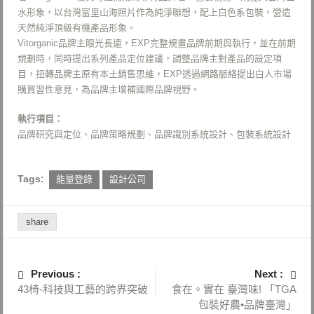
水形象，以台灣富里山海照片作為純淨聯想，配上白色系包裝，營造
天然純淨頂級有機產品形象。
Vitorganic品牌主眼光長遠，EXP完整規畫品牌前期與執行，並在前期
規劃時，同時提出系列產品定位建議，調整品牌主對產品的設定項
目，扭轉品牌主原有本土銷售思維，EXP透過網路脈絡提出白人市場
購買習性意見，為品牌主增補國際品牌視野。
執行項目：
品牌研究與定位、品牌策略規劃、品牌識別系統設計、包裝系統設計
Tags:
能量登錄
設計公司
share
Previous :
Next :
43椅-科技與工藝的跨界突破
食在。實在 臺灣味! 「TGA
包裝好農•品牌臺灣」