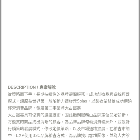
DESCRIPTION / 專案解說
從策略面下手，長期持續性的品牌顧問服務，成功創造品牌系統經營
模式，讓原為世界第一船舶動力螺旋槳Solas，以製造業背景成功橫跨
經營消費品牌，發展第二事業體大古鐵器
大古鐵器具有優質的鑄鐵技術，因此顧問服務由品牌定位開始診斷，
將優質的商品找出清晰的顧客，為品牌品牌勾勒消費輪廓外，並設計
行銷策略發展模式、修改定價策略，以及市場通路擴展。在稽查市調
中，EXP使用B2C品牌稽查方式，為品牌找出客群圖像，並為大古診