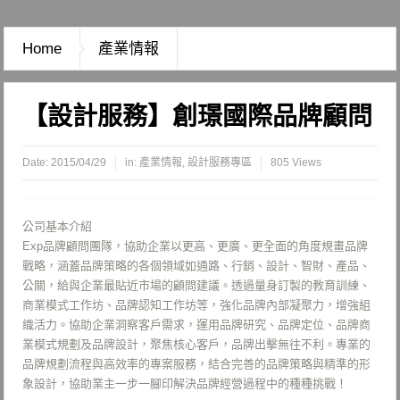
Home
產業情報
【設計服務】創璟國際品牌顧問
Date:
2015/04/29
in:
產業情報
,
設計服務專區
805 Views
公司基本介紹
Exp品牌顧問團隊，協助企業以更高、更廣、更全面的角度規畫品牌
戰略，涵蓋品牌策略的各個領域如通路、行銷、設計、智財、產品、
公關，給與企業最貼近市場的顧問建議。透過量身訂製的教育訓練、
商業模式工作坊、品牌認知工作坊等，強化品牌內部凝聚力，增強組
織活力。協助企業洞察客戶需求，運用品牌研究、品牌定位、品牌商
業模式規劃及品牌設計，聚焦核心客戶，品牌出擊無往不利。專業的
品牌規劃流程與高效率的專案服務，結合完善的品牌策略與精準的形
象設計，協助業主一步一腳印解決品牌經營過程中的種種挑戰！