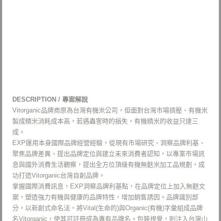
DESCRIPTION / 專案解說
Vitorganic品牌商原為台灣有機米公司，但面對台灣市場擠壓、有機米
製成精米消耗成本高，若遇蟲害時的損失，有機精米的收益只達三
成。
EXP運用本身國際品牌經營經驗，從現有市場研究、洞察品牌利基、
聚焦品牌差異、提出品牌定位與建立未來消費者認知，以專業市場訊
息與國外消費生活觀察，提出全方位頂級有機無麩米加工品規劃，成
功打造Vitorganic台灣自創品牌。
掌握國際消費訊息，EXP洞察品牌利基點，在品牌定位上加入無麩文
案，塑造強力有機與健康的品牌特性，增加銷售誘因。品牌識別部
分，以新創式命名法，將Vital(生命的)與Organic(有機)字彙組成品牌
名Vitorganic，使其可註冊成為專有品牌名。包裝視覺，則注入台灣山