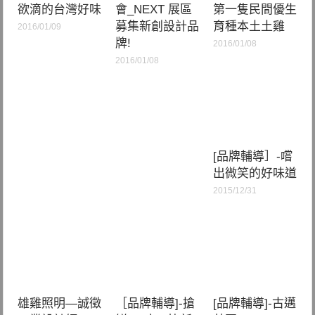
欲滴的台灣好味
會_NEXT 展區
第一隻民間優生
募集新創設計品
育種本土土雞
2016/01/09
牌!
2016/01/08
2016/01/08
[品牌輔導］-嚐
出微笑的好味道
2015/12/31
雄雞照明—誠徵
［品牌輔導]-搶
[品牌輔導]-古邁