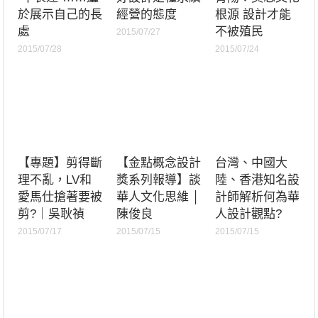
於展示自己的長
經營的態度
根源 設計才能
處
不被殖民
2015/07/27
2015/07/28
2015/07/24
【專題】剪得斷
【金點概念設計
台灣、中國大
理不亂，LV和
獎系列報導】談
陸、香港知名設
愛馬仕搶著要被
華人文化思維 │
計師解析何為華
剪?｜吳耿禎
陳俊良
人設計觀點?
2015/07/17
2015/07/15
2015/07/15