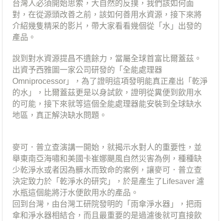
台灣人必須開始思索，大自然的反撲，我們該如何面
對，在從源頭改善之前，該如何善用水資源，接下來將
介紹幾隻精采的影片，帶大家看看幾個從「水」出發的
產品。
說到對水資源提昌不遺餘力，當屬全球首富比爾蓋茲。
出資予西雅圖一家公司研發的「全能處理器
Omniprocessor」，為了證明這項發明能真正產出「乾淨
的水」，比爾蓋茲更是以身試飲，證明從糞便到飲用水
的可能，接下來就等這個全能處理器能安裝到全球缺水
地區，真正解決缺水問題。
麥可．普立查演講一開始，就揭示水對人的重要性，並
舉東南亞海嘯和美國卡崔娜颶風自然災害為例，種種缺
少乾淨水或者因為髒水而致命的案例，讓麥可．普立查
決定致力於「乾淨水的研究」，於是產生了Lifesaver 濾
水瓶這個能將汙水便飲用水的產品。
回到台灣，由台灣工研院發明的「雨傘淨水器」，把雨
傘和淨水器相結合，而且最重要的是過濾後就可直接飲