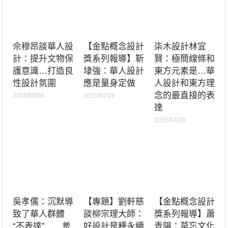
佘穆昂談華人設
【金點概念設計
柒木設計林宜
計：提升文物保
獎系列報導】靳
賢：極簡線條和
護意識…打造良
埭強：華人設計
東方元素是…華
性設計氛圍
應是量身定做
人設計和東方理
念的最直接的表
2015/08/06
2015/07/29
達
2015/07/28
吳孝儒：沉默導
【專題】劉軒慈
【金點概念設計
致了華人群體
談柳宗理大師：
獎系列報導】蕭
“不表達”……羞
好設計是種永續
青陽：莫忘文化