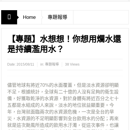
Home
專題報導
【專題】水想想！你想用爛水還
是持續濫用水？
Date:
2015/08/11
in:
專題報導
38 Views
儘管地球有將近70%的水面覆蓋，但是淡水資源卻明顯
不足，根據統計，全球有二十億的人沒有足夠的衛生設
備，好獲取乾淨的水資源，對於身體有將近百分之七十
五都是水組成的人來說，淡水的地位就益顯重要。今
年，台灣就面臨兩次的水資源危機，一次是全台的旱
災，水資源的不足明顯影響到全台飲用水的分配；再來
就是這次颱風所造成的飲用水汙濁，從這次事件，也讓