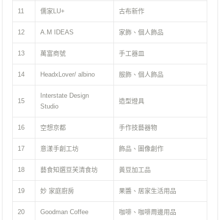
11
儒家LU+
古布新作
12
A.M IDEAS
家飾、個人飾品
13
萬富商號
手工器皿
14
HeadxLover/ albino
服飾、個人飾品
Interstate Design
15
造型燈具
Studio
16
空想京都
手作技藝器物
17
意漾手創工坊
飾品、圖像創作
18
藝食知選豆芙清食坊
黃豆加工品
19
妙 家庭廚房
果醬、居家生活用品
20
Goodman Coffee
咖啡、咖啡周邊用品