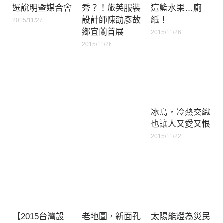
選說明暨媒合會
秀？！旅英服裝
這籃水果…廁
設計師陳劭彥故
紙！
2015/11/27
鄉宜蘭首展
2015/11/26
2015/11/26
冰島，冷熱交織
也讓人又愛又恨
2015/11/22
【2015台灣設
老地圖，新面孔
太陽能燈為災民