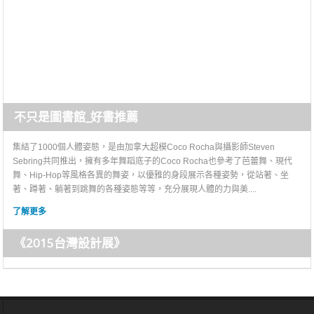
不只是圖書館_好書推薦
集結了1000個人體姿態，是由加拿大超模Coco Rocha與攝影師Steven
Sebring共同推出，擁有多年舞蹈底子的Coco Rocha也參考了芭蕾舞、現代
舞、Hip-Hop等風格各異的舞姿，以優雅的身段展示各種姿勢，從站著、坐
著、蹲著、躺著到跳舞的各種姿態等等，充分展現人體的力與美....
了解更多
《2015台灣設計展》