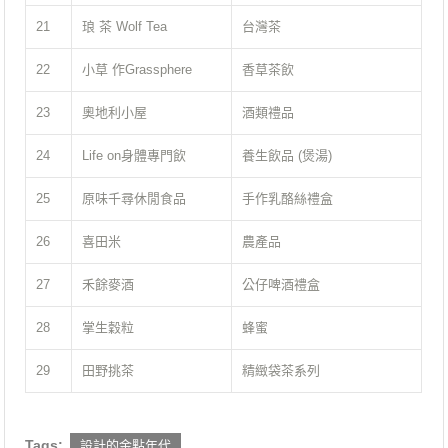
21
琅 茶 Wolf Tea
台灣茶
22
小草 作Grassphere
香草茶飲
23
奧地利小屋
酒類禮品
24
Life on身體專門飲
養生飲品 (煲湯)
25
原味千尋休閒食品
手作乳酪絲禮盒
26
喜田米
農產品
27
禾餘麥酒
公仔啤酒禮盒
28
掌生穀粒
蜂蜜
29
田野挑茶
精緻袋茶系列
Tags:
設計的金點年代