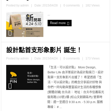
Posted by
admin
|
Date: 2015/04/28
|
0 comments
|
182 Views
...
Read more
設計點首支形象影片 誕生！
Posted by
admin
|
Date: 2015/04/24
|
0 comments
|
173 Views
「生活，可以設計點」 More Design,
Better Life 由洋蔥設計為設計點操刀，設計
點第一支形象影片出爐了！ 希望透過「生
活，可以設計點」的概念分享設計好物 與
你們一同勾勒與豐富設計生活的各種想像
[實體店鋪] 台北店： 地址：台北市信義區光
復南路133號1樓 (松山文創園區內) 營業時
間：週一至週日 9:30 a.m. - 5:30 p.m. 服務
專線： # ...