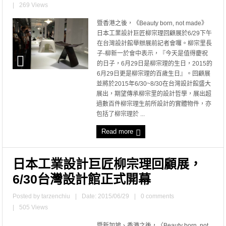
|
269 Views
暨香港之後，《Beauty born, not made》
日本工業設計巨匠柳宗理回顧展於6/29下午
在台灣設計館舉辦展前記者會囉。柳宗里長
子-柳新一於會中表示，『今天是值得慶祝
的日子，6月29日是柳宗理的生日，2015的
6月29日更是柳宗理的百歲生日』。回顧展
並將於2015年6/30~8/30在台灣設計館盛大
展出，期望傳承柳宗里的設計哲學，展出超
過數百件柳宗理生前所設計的實體物件，亦
包括了柳宗理於 ...
Read more
日本工業設計巨匠柳宗理回顧展，
6/30台灣設計館正式開幕
Posted by
tarzenchiu
|
Date: 2015/06/29
|
0 comments
|
505 Views
暨新加坡、香港之後，〈Beauty born, not