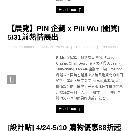
Read more
【展覽】PIN 企劃 x Pili Wu [圈凳]
5/31前熱情展出
Posted by
admin
|
Date: 2015/05/14
|
0 comments
|
199 Views
即日起至5/31，熱情展出 圈凳 Plastic
Classic Chair Designer - 吳孝儒 Artisan -
Tian-chang Jian PIN企劃第一波由 method
創辦人，同時也是此次店鋪改造顧問的山田
遊先生策劃，榮幸邀請Pili Wu(吳孝儒)設計
師所設計的「圈凳」一同和我們在重新開幕
之際盛裝亮相。 About [圈凳] - 不同時代中
體現其不同價值的經典設計 結合 ...
Read more
[設計點] 4/24-5/10 購物優惠88折起