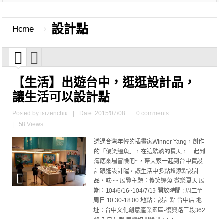
設計點
Home
【生活】出遊台中，逛逛設計品，
讓生活可以設計點
Posted by
tarzenchiu
|
Date: 2015/07/08
|
0 comments
|
58 Views
透過台灣年輕的插畫家Winner Yang，創作
的「傻笑鱷魚」，在這酷熱的夏天，一起到
海底來場冒險吧~，帶大家一起到台中買設
計跟逛設計喔，讓生活中多點增添點設計
品‧味~~ 展覽主題：傻笑鱷魚 微樂夏天 展
期：104/6/16~104/7/19 開放時間 : 周二至
周日 10:30-18:00 地點：設計點 台中店 地
址：台中文化創意產業園區-復興路三段362