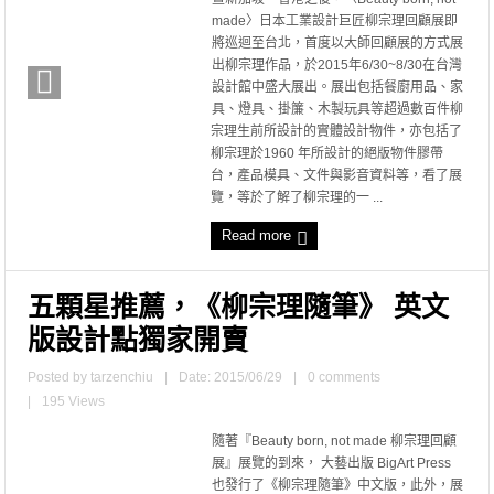
made〉日本工業設計巨匠柳宗理回顧展即
將巡迴至台北，首度以大師回顧展的方式展
出柳宗理作品，於2015年6/30~8/30在台灣
設計館中盛大展出。展出包括餐廚用品、家
具、燈具、掛簾、木製玩具等超過數百件柳
宗理生前所設計的實體設計物件，亦包括了
柳宗理於1960 年所設計的絕版物件膠帶
台，產品模具、文件與影音資料等，看了展
覽，等於了解了柳宗理的一 ...
Read more
五顆星推薦，《柳宗理隨筆》 英文
版設計點獨家開賣
Posted by
tarzenchiu
|
Date: 2015/06/29
|
0 comments
|
195 Views
隨著『Beauty born, not made 柳宗理回顧
展』展覽的到來， 大藝出版 BigArt Press
也發行了《柳宗理隨筆》中文版，此外，展