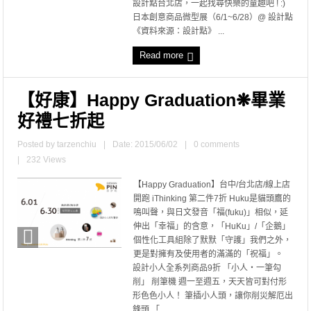
設計點台北店，一起找尋快樂的童趣吧 ! :)
日本創意商品微型展（6/1~6/28）@ 設計點
《資料來源：設計點》 ...
Read more
【好康】Happy Graduation❋畢業
好禮七折起
Posted by
tarzenchiu
|
Date: 2015/06/02
|
0 comments
|
232 Views
【Happy Graduation】台中/台北店/線上店
開跑 iThinking 第二件7折 Huku是貓頭鷹的
鳴叫聲，與日文發音「福(fuku)」相似，延
伸出「幸福」的含意，「HuKu」/「企鵝」
個性化工具組除了默默「守護」我們之外，
更是對擁有及使用者的滿滿的「祝福」。
設計小人全系列商品9折 「小人‧一筆勾
削」 削筆機 週一至週五，天天皆可對付形
形色色小人！ 筆插小人頭，讓你削災解厄出
鋒頭 「 ...