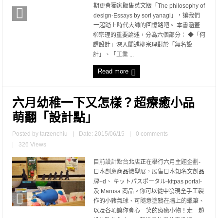
期更會獨家販售英文版「The philosophy of
design-Essays by sori yanagi」，讓我們
一起踏上時代大師的回憶路吧。 本書涵蓋
柳宗理的重要論述，分為六個部分： ◆「何
謂設計」深入闡述柳宗理對於「無名設
計」、「工業 ...
Read more
六月幼稚一下又怎樣？超療癒小品
萌翻「設計點」
Posted by
tarzenchiu
|
Date: 2015/06/15
|
0 comments
|
326 Views
目前設計點台北店正在舉行六月主題企劃-
日本創意商品微型展，展售日本知名文創品
牌+d、 キットパスポータル-kitpas portal-
及 Marusa 商品。你可以從中發現全手工製
作的小豬氣球、可隨意塗鴉在牆上的蠟筆、
以及各項讓你會心一笑的療癒小物！走一趟