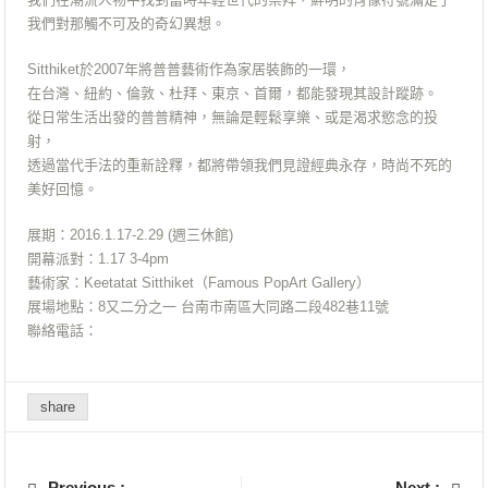
我們對那觸不可及的奇幻異想。
Sitthiket於2007年將普普藝術作為家居裝飾的一環，
在台灣、紐約、倫敦、杜拜、東京、首爾，都能發現其設計蹤跡。
從日常生活出發的普普精神，無論是輕鬆享樂、或是渴求慾念的投
射，
透過當代手法的重新詮釋，都將帶領我們見證經典永存，時尚不死的
美好回憶。
展期：2016.1.17-2.29 (週三休館)
開幕派對：1.17 3-4pm
藝術家：Keetatat Sitthiket（Famous PopArt Gallery）
展場地點：8又二分之一 台南市南區大同路二段482巷11號
聯絡電話：
share
Previous :
Next :