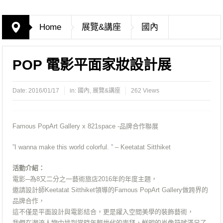
Home
展覽&講座
國內
POP 電影平面家妝設計展
Date:
2016/01/17
in:
國內
,
展覽&講座
262 Views
Famous PopArt Gallery x 821space -品牌合作聯展
”I wanna make this world colorful. ” – Keetatat Sitthiket
活動介紹：
電影─為8又二分之一藝術旅店2016年的年度主題，
邀請設計師Keetatat Sitthiket領導的Famous PopArt Gallery做跨界的
品牌合作，
這不僅是平面設計與電影結合，更是躍入空間美學的裝飾藝術，
我們在潮流人物中找到當時年輕世代的崇拜，鮮明的肖像符號滿足了