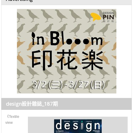
design設計雜誌_187期
《Textile
view