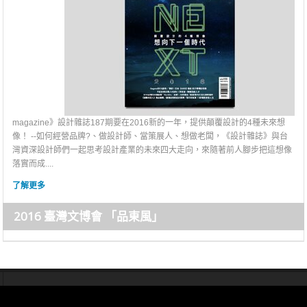
magazine》設計雜誌187期要在2016新的一年，提供顛覆設計的4種未來想
像！ --如何經營品牌?、做設計師、當策展人、想做老闆，《設計雜誌》與台
灣資深設計師們一起思考設計產業的未來四大走向，來隨著前人腳步把這想像
落實而成....
了解更多
2016 臺灣文博會 「品東風」