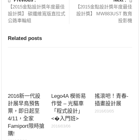
【2015金點設計獎年度最佳
【2015金點設計獎年度最佳
設計獎】 碳纖維寬版直拉式
設計獎】 MW883UST 教育
公路車輪組
投影機
Related posts
2016新一代設
Lego4A 模術易
搖滾吧！青春-
計展早鳥預售
作營 – 光驅車
插畫設計展
票，即日起至
「程式設計」
2016/03/05
4/11，全家
<�入門班>
Famiport限時搶
2016/03/06
購!