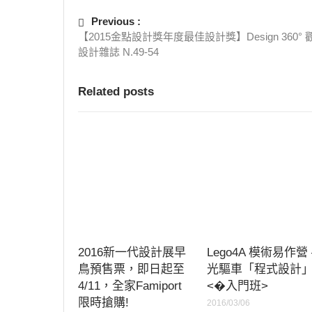
Previous :
【2015金點設計獎年度最佳設計獎】Design 360°
設計雜誌 N.49-54
Related posts
2016新一代設計展早
Lego4A 模術易作營 
鳥預售票，即日起至
光驅車「程式設計
4/11，全家Famiport
<�入門班>
限時搶購!
2016/03/06