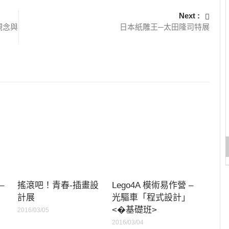
Next :
 觀念與
日本紙雕王─太田隆司特展
–
搖滾吧！青春-插畫設
Lego4A 模術易作營 –
」
計展
光驅車「程式設計」
<�基礎班>
2016/03/05
2016/03/04