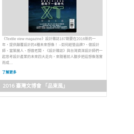
《Textile view magazine》設計雜誌187期要在2016新的一
年，提供顛覆設計的4種未來想像！ --如何經營品牌?、做設計
師、當策展人、想做老闆，《設計雜誌》與台灣資深設計師們一
起思考設計產業的未來四大走向，來隨著前人腳步把這想像落實
而成....
了解更多
2016 臺灣文博會 「品東風」