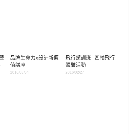
3暨
品牌生命力x設計新價
飛行駕訓班─四軸飛行
展
值講座
體驗活動
2016/03/04
2016/02/27