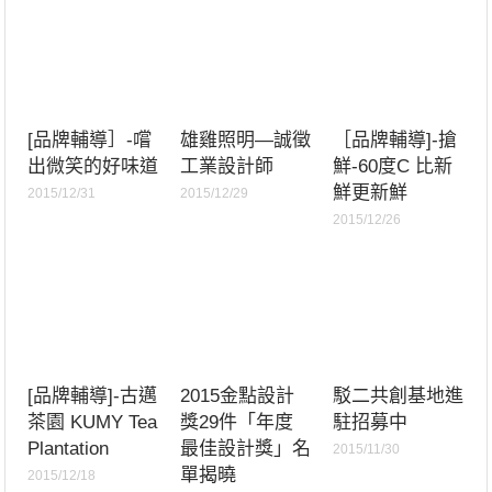
[品牌輔導］-嚐
雄雞照明—誠徵
［品牌輔導]-搶
出微笑的好味道
工業設計師
鮮-60度C 比新
鮮更新鮮
2015/12/31
2015/12/29
2015/12/26
[品牌輔導]-古邁
2015金點設計
駁二共創基地進
茶園 KUMY Tea
獎29件「年度
駐招募中
Plantation
最佳設計獎」名
2015/11/30
單揭曉
2015/12/18