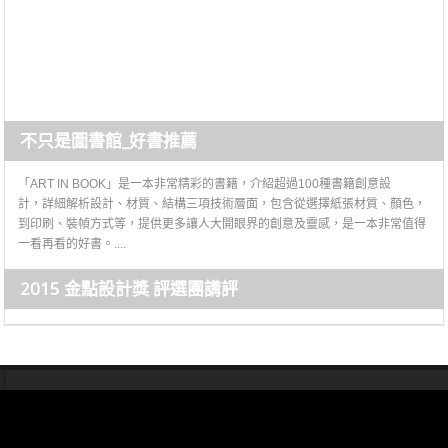
不只是圖書館_好書推薦
「ART IN BOOK」是一本非常精彩的書籍，介紹超過100種書籍創意設
計，詳細解析設計、材質、結構三項技術層面，包含從選擇紙張材質、顏色，
到印刷、裝幀方式等，提供更多讓人大開眼界的創意及靈感，是一本非常值得
一看再看的好書。....
2015 金點設計獎 評選團講評