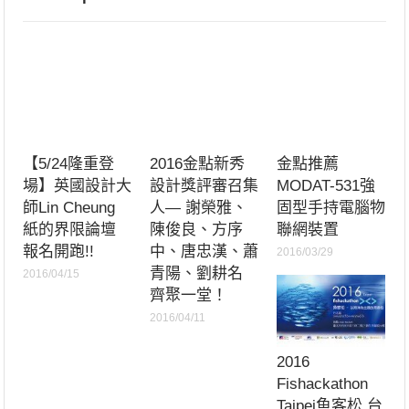
【5/24隆重登
2016金點新秀
金點推薦
場】英國設計大
設計獎評審召集
MODAT-531強
師Lin Cheung
人— ‪謝榮雅‬、‪
固型手持電腦物
紙的界限論壇
陳俊良‬、‪方序
聯網裝置
報名開跑!!
中‬、‪唐忠漢‬、‪蕭
2016/03/29
青陽‬、‪‎劉耕名‬
2016/04/15
齊聚一堂！
2016/04/11
2016
Fishackathon
Taipei魚客松 台