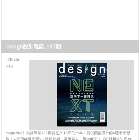
design設計雜誌_187期
《Textile
view
magazine》設計雜誌187期要在2016新的一年，提供顛覆設計的4種未來想
像！ --如何經營品牌?、做設計師、當策展人、想做老闆，《設計雜誌》與台