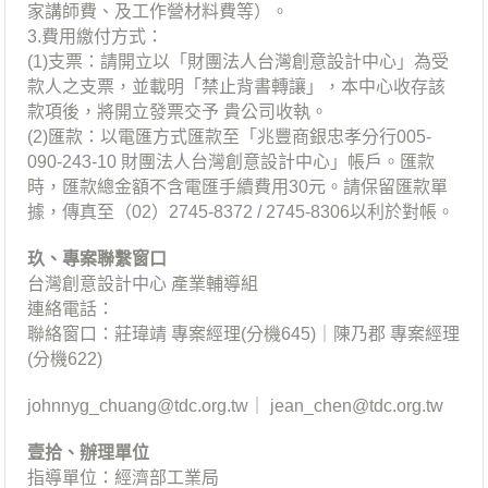
家講師費、及工作營材料費等）。
3.費用繳付方式：
(1)支票：請開立以「財團法人台灣創意設計中心」為受
款人之支票，並載明「禁止背書轉讓」，本中心收存該
款項後，將開立發票交予 貴公司收執。
(2)匯款：以電匯方式匯款至「兆豐商銀忠孝分行005-
090-243-10 財團法人台灣創意設計中心」帳戶。匯款
時，匯款總金額不含電匯手續費用30元。請保留匯款單
據，傳真至（02）2745-8372 / 2745-8306以利於對帳。
玖、專案聯繫窗口
台灣創意設計中心 產業輔導組
連絡電話：
聯絡窗口：莊瑋靖 專案經理(分機645)｜陳乃郡 專案經理
(分機622)
johnnyg_chuang@tdc.org.tw
｜
jean_chen@tdc.org.tw
壹拾、辦理單位
指導單位：經濟部工業局