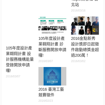
北站
2016/03/16
105年度設計產
2016金點新秀
業翱翔計畫 診
設計獎即日起徵
105年度設計產
斷服務開放申請
件啟動總獎金超
業翱翔計畫 設
囉!
過200萬！
計服務機構能量
2016/03/07
2016/03/02
登錄開放申請
囉!
2016/03/07
2016 臺灣工藝
競賽徵件
2016/02/23