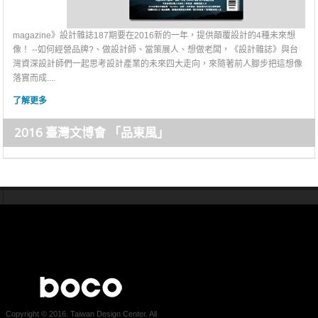
magazine》設計雜誌187期要在2016新的一年，提供顛覆設計的4種未來想
像！ --如何經營品牌?、做設計師、當策展人、想做老闆，《設計雜誌》與台
灣資深設計師們一起思考設計產業的未來四大走向，來隨著前人腳步把這想像
落實而成....
了解更多
2016 臺灣文博會 「品東風」
Copyright © 2016. Taiwan Design Center. All