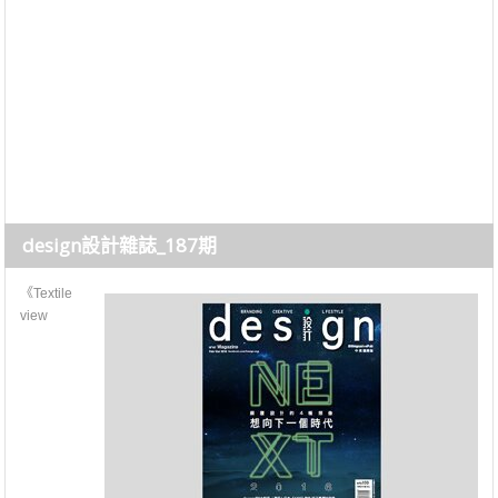
design設計雜誌_187期
《Textile
view