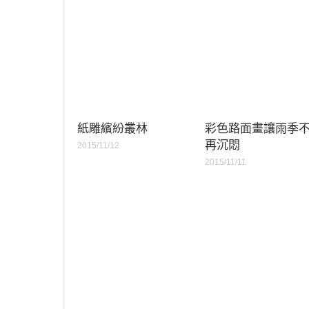
紙雕繽紛叢林
彩色路面畫讓雨季
再沉悶
2015/11/12
2015/11/11