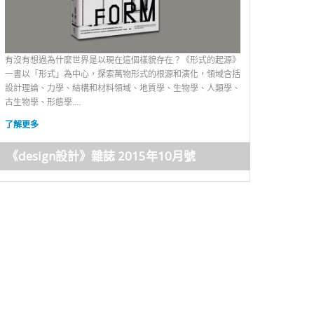
有沒有想過為什麼世界是以現在這個樣貌存在？《形式的起源》
一書以「形式」為中心，探索萬物形式的根源和演化，領域含括
設計理論、力學、結構和材料領域、地質學、生物學、人類學、
古生物學、形態學....
了解更多
《design設計》雜誌 2015年10月號