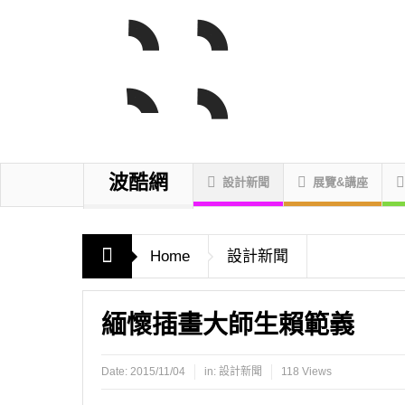
波酷網
設計新聞
展覽&講座
Home
設計新聞
緬懷插畫大師生賴範義
Date:
2015/11/04
in:
設計新聞
118 Views