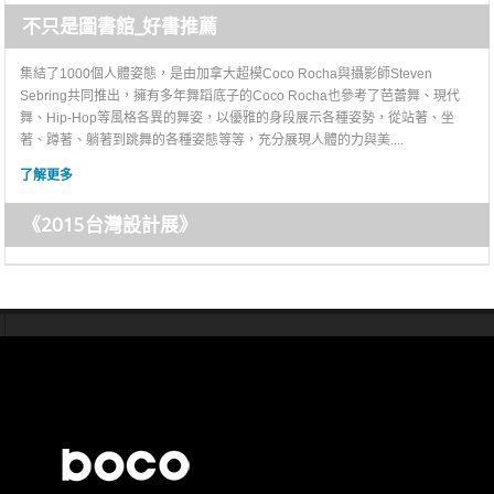
不只是圖書館_好書推薦
集結了1000個人體姿態，是由加拿大超模Coco Rocha與攝影師Steven
Sebring共同推出，擁有多年舞蹈底子的Coco Rocha也參考了芭蕾舞、現代
舞、Hip-Hop等風格各異的舞姿，以優雅的身段展示各種姿勢，從站著、坐
著、蹲著、躺著到跳舞的各種姿態等等，充分展現人體的力與美....
了解更多
《2015台灣設計展》