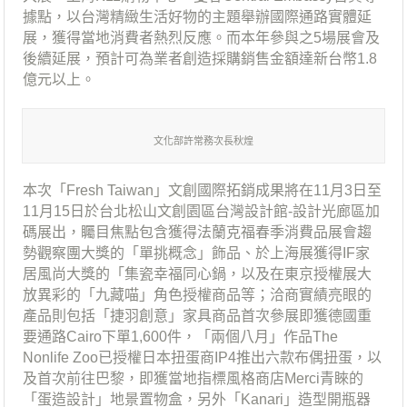
據點，以台灣精緻生活好物的主題舉辦國際通路實體延
展，獲得當地消費者熱烈反應。而本年參與之5場展會及
後續延展，預計可為業者創造採購銷售金額達新台幣1.8
億元以上。
文化部許常務次長秋煌
本次「Fresh Taiwan」文創國際拓銷成果將在11月3日至
11月15日於台北松山文創園區台灣設計館-設計光廊區加
碼展出，矚目焦點包含獲得法蘭克福春季消費品展會趨
勢觀察團大獎的「單挑概念」飾品、於上海展獲得IF家
居風尚大獎的「集瓷幸福同心鍋，以及在東京授權展大
放異彩的「九藏喵」角色授權商品等；洽商實績亮眼的
產品則包括「捷羽創意」家具商品首次參展即獲德國重
要通路Cairo下單1,600件，「兩個八月」作品The
Nonlife Zoo已授權日本扭蛋商IP4推出六款布偶扭蛋，以
及首次前往巴黎，即獲當地指標風格商店Merci青睞的
「蛋造設計」地景置物盒，另外「Kanari」造型開瓶器