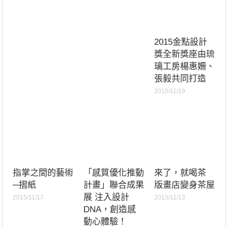
2015金點設計
獎全新獎座由琉
璃工房楊惠姍、
張毅共同打造
2015/11/19
指掌之間的藝術
「感質優化推動
來了，就喝茶
─摺紙
計畫」聯合成果
版畫店變身茶屋
展 注入設計
2015/11/17
2015/11/13
DNA，創造感
動心體驗！