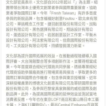
文化部官員表示，文化部自2012年起以「」為主題，組
團帶領台灣本土優秀文創業者參與國際重要展會，協助
業者爭取國際訂單。今年「Fresh Taiwan」有許多首度
參與的新銳品牌，包含福福好創意Foufou、歐北來有限
公司、單挑概念工作室、捷羽創意股份有限公司、加點
設計有限公司、黑色選擇有限公司、翔詠設計有限公
司、蛋造設計有限公司、岩居創意設計工作室、平衡木
設計有限公司、阿法索有限公司、佳鼎國際股份有限公
司、工夫設計有限公司等，持續發掘潛力新星。
文化部為提升國際拓展的效益，在推動過程陸續導入國
際評審、大台灣館整合等多項創新作法，並獲得相當成
果。今年首度媒合經紀代理商共同參展，透過專業經紀
代理商協助參展廠商進行現場貿易與接洽，爭取更多的
國際訂單與國際合作機會，包含參與東京授權展、近年
深耕授權產業的博德文化創意有限公司及華研國際音樂
股份有限公司，及參與巴黎家具家飾展的威伯國際及創
創品牌。此外，為提高國際拓展的延伸效益並測試當地
消費者反應，今年也在東京LOFT商店和富山縣日本工藝
大展、上海K11購物中心、曼谷Central Embassy百貨等