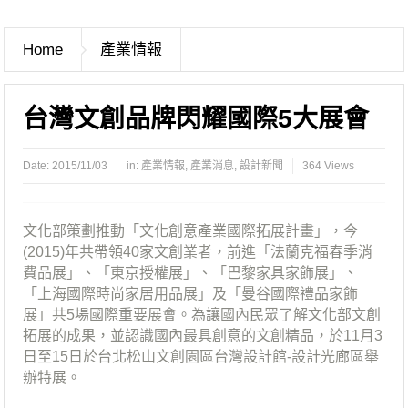
Home
產業情報
台灣文創品牌閃耀國際5大展會
Date:
2015/11/03
in:
產業情報
,
產業消息
,
設計新聞
364 Views
文化部策劃推動「文化創意產業國際拓展計畫」，今
(2015)年共帶領40家文創業者，前進「法蘭克福春季消
費品展」、「東京授權展」、「巴黎家具家飾展」、
「上海國際時尚家居用品展」及「曼谷國際禮品家飾
展」共5場國際重要展會。為讓國內民眾了解文化部文創
拓展的成果，並認識國內最具創意的文創精品，於11月3
日至15日於台北松山文創園區台灣設計館-設計光廊區舉
辦特展。