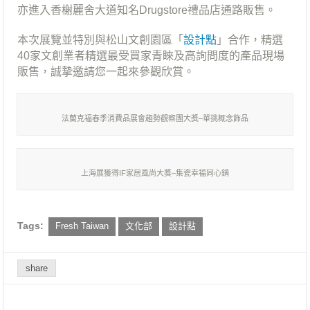
亦進入香榭麗舍大道知名Drugstore禮品店通路販售。
本次展覽並特別與松山文創園區「
設計點
」合作，精選
40家文創業者精選最受買家青睞及高詢問度的產品現場
販售，誠摯邀請您一起來參觀欣賞。
法蘭克福春季消費品展會趨勢觀察團大獎–單挑概念飾品
上海展獲得IF家居風尚大獎–集瓷幸福同心鍋
Tags:
Fresh Taiwan
文化部
設計點
share