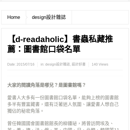
Home
design設計雜誌
【d-readaholic】書蟲私藏推
薦：圖書館口袋名單
Date:
2015/07/16
in:
design設計雜誌
,
設計好書
140 Views
大家的閱讀角落是哪兒？是圖書館嗎？
愛書人大多有一份圖書館口袋名單，能夠上榜的圖書館
多半有豐富藏書，還有泛著迷人氛圍、讓愛書人想自己
獨佔的秘密角落。
曾任韓國國會圖書館館長的柳鍾珌，將曾訪問埃及、