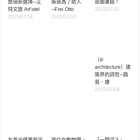
旅宿新選擇─艾
築是為了助人
是圖書館！
特文旅 Art’otel
─Frei Otto
2015/07/11
2015/07/14
2015/07/14
〔d-
architecture］建
築界的詩哲─路
易．康
2015/07/09
友善出借重新定
我住在動物園，
「一門深入」—