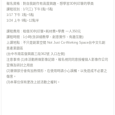
報名資格 : 對自我創作有高度興趣、想學習3D列印筆的學員
課程班別 : 1/7(三) 下午1點~5點
1/17 下午 1點~5點
1/24 上午 9點~12點半
課程費用 : 租借3D列印筆+耗材費+學費 一人350元
課程時間 : 1小時(含詳細教學、創意實作、有趣互動)
上課地點 : 不只是創業空間 Not Just Co-Working Space台中文化創
意產業園區
(台中市南區復興路三段362號 入口左側)
注意事項 (1)本活動將做影像記錄，報名視同同意授權個人影像作公司
宣傳及研討之用途
(2)筆頭部分會有加熱情形，在使用時請小心誤觸，以免造成不必要之
傷害。
(3)本單位保有更改上述活動之權利。