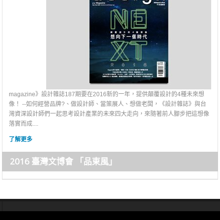
magazine》設計雜誌187期要在2016新的一年，提供顛覆設計的4種未來想
像！ --如何經營品牌?、做設計師、當策展人、想做老闆，《設計雜誌》與台
灣資深設計師們一起思考設計產業的未來四大走向，來隨著前人腳步把這想像
落實而成....
了解更多
2016 臺灣文博會 「品東風」