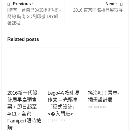
Previous :
Next :
[擁有一台自己的3D列印機]–
2016 東京國際禮品展徵展
簡約 時尚 3D列印機 DIY組
裝課程
Related posts
2016新一代設
Lego4A 模術易
搖滾吧！青春-
計展早鳥預售
作營 – 光驅車
插畫設計展
票，即日起至
「程式設計」
2016/03/05
4/11，全家
<�入門班>
Famiport限時搶
2016/03/06
購!