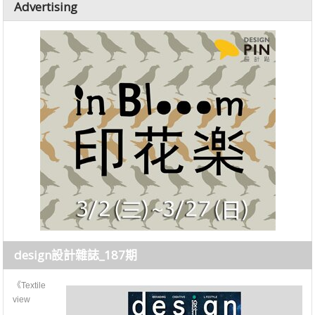
Advertising
design設計雜誌_187期
《Textile
view