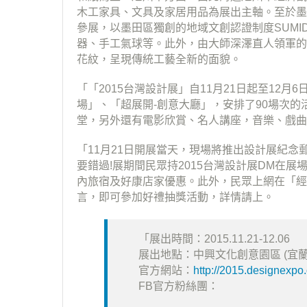
木工家具、­文具及家居用品為展出主軸。至於墨
參展，以墨田區獨創的地域文創認證制度SUMID
器、手工氣球等。此外，由大師深澤直人領軍的品
花紋，呈現傳統工藝全新的面貌。
「「2015台灣設計展」自11月21日起至12
場」、「超展開-創意大廳」，安排了90場次的活動
堂，另外還有電影欣賞、名人講座，音樂、戲曲
「11月21日開展當天，現場將推出設計展紀念
要錯過!展期間民眾持2015台灣設計展DM在
內旅宿及好康店家優惠。此外，民眾上網在「經濟部
言，即可參加好禮抽獎活動­，詳情請上。
「展出時間：2015.11.21-12.06
展出地點：中興文化創意園區 (宜蘭
官方網站：
http://2015.designexpo.
FB官方粉絲團：