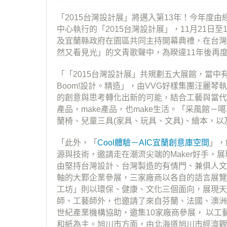
「2015台灣設計展」將邁入第13年！今年度
中心執行的「2015台灣設計展」，11月21日至
及宜蘭縣政府在園區共同主持開幕典禮，­在台
然又看見光」的文青歌聲中­，為睽違11年後再
「「2015台灣設計展」共規劃五大展館，當中有8
Boom!設計。精造」，由VVG好樣集團汪麗
的創意與思考轉化出新的可能，結合工藝與當代
產品，make產品，也make生活。「采風館－
蘭椅、兒童三具(家具、玩具、文具)、繪本，以
「此外，「
Cool體驗－AIC宜蘭創意庫空間
」，結
源與技術，邀請走在潮流尖端的Maker好手，展
由堅持台灣設計、台灣製造的有情門、兼俱人文­生
軸的大鄴企業參展，三­家廠商以各自的語言展
工坊」則­以環保、健康、文化三個面向，展現
師、工藝師外，也邀請了來自芬蘭、法國、澳洲
世紀產業機構協助，邀集10家廠商參展， 以
和紙為主。旭川市方面，由­北海道旭川市經濟