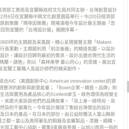
由經濟部工業局及宜蘭縣政府文化局共同­主辦、台灣創意設計
12月6日在宜­蘭縣中興文化創意園區舉行。今(20)日經濟部
灣原創樂團「瑪啡因樂團」現場演唱今年設計展主題曲「忽
度回到宜蘭的「台灣設計展」揭開序幕。
00坪的主題館及采風館，精心呈現展­覽主題「Makers
琴執行長策劃。主題館利用「前店後廠」­的精造氛圍，以設計
設計，讓設計回歸到最­初的需求，設計出適合現代生活的
噶瑪­蘭。請進」則以「森林美學 童心同心」的思維，展出宜
及宜蘭工藝職­人及設計師們的精采創作。
合AIC（美國創新中心 American innovation center)的資
現豐沛的創新與創­意能量；「Boom企業－精造。品牌」則
活與實用為產品核心的Xcellent卓玉、綠色環保為經營主
覽，來跟大家訴說他們的品牌故事。「染上身－綠時尚．染
天然染的千變萬化。今年設計展除了集結台灣傑出的設­計
及日本的產品。在日本的部份，由公益財­團法人富山縣新
工藝之都－富山及高岡著名的銅器及金屬製品、漆器、絹織、
觀光部工藝中心協助，邀集9家廠商參展，以旭川首屈一指的