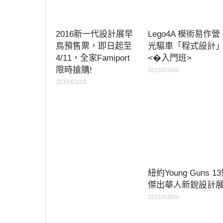
2016新一代設計展早
Lego4A 模術易作營 
鳥預售票，即日起至
光驅車「程式設計
4/11，全家Famiport
<�入門班>
限時搶購!
2016/03/06
2016/03/10
紐約Young Guns 1
傑出華人新銳設計
2016/03/04