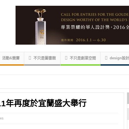
活動&競賽
不只是圖書館
不只是創業空間
design設
違11年再度於宜蘭盛大舉行
ws