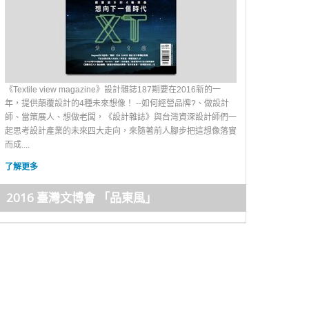
《Textile view magazine》設計雜誌187期要在2016新的一
年，提供顛覆設計的4種未來想像！ --如何經營品牌?、做設計
師、當策展人、想做老闆，《設計雜誌》與台灣資深設計師們一
起思考設計產業的未來四大走向，來隨著前人腳步把這想像落實
而成....
了解更多
2016 臺灣文博會 「品東風」