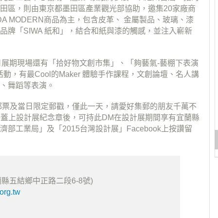
田區，則由東京都墨田區產業觀光部協助，邀集20家­廠商
A MODERN商品為主，包含皮革、 金屬製品、玻璃、漆
牌「SIWA 紙和」，結合和紙與漆的觸感，並注入嶄新
月6日展期現場還有「拾好物文創市集」­、「夠藝氣-藝棚下表演
，有最Co­ol的Maker 體驗手作課程，文創論壇、名人講
、舞蹈等­表演。
郵票及當日限定郵戳，僅此一天，請愛好集­郵的朋友千萬不
展場蓋上設計展紀念章後­，可持此DM在設計展期間享有宜蘭縣
­工業局」及「2015台灣設計展」Facebook上按讚留
縣五結鄉中正路二段6-8號)
org.tw