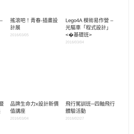
–
搖滾吧！青春-插畫設
Lego4A 模術易作營 –
」
計展
光驅車「程式設計」
<�基礎班>
2016/03/05
2016/03/04
3暨
品牌生命力x設計新價
飛行駕訓班─四軸飛行
展
值講座
體驗活動
2016/03/04
2016/02/27